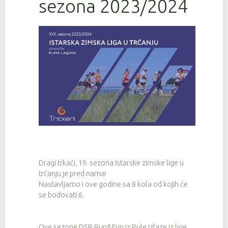
sezona 2023/2024
Dragi trkači, 19. sezona Istarske zimske lige u
trčanju je pred nama!
Nastavljamo i ove godine sa 8 kola od kojih će
se bodovati 6.
Ove sezone DSR Run&Fun iz Pule izlaze iz lige,