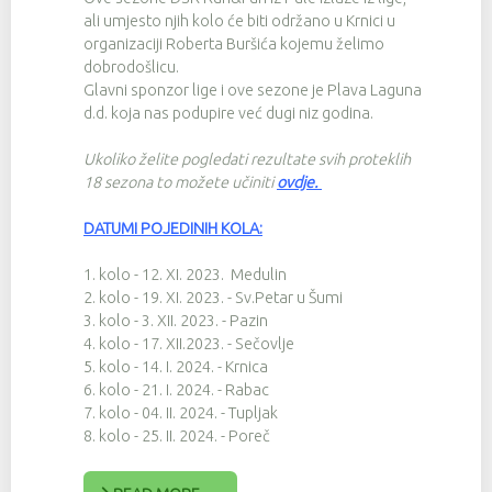
ali umjesto njih kolo će biti održano u Krnici u
organizaciji Roberta Buršića kojemu želimo
dobrodošlicu.
Glavni sponzor lige i ove sezone je Plava Laguna
d.d. koja nas podupire već dugi niz godina.
Ukoliko želite pogledati rezultate svih proteklih
18 sezona to možete učiniti
ovdje
.
DATUMI POJEDINIH KOLA:
1. kolo - 12. XI. 2023. Medulin
2. kolo - 19. XI. 2023. - Sv.Petar u Šumi
3. kolo - 3. XII. 2023. - Pazin
4. kolo - 17. XII.2023. - Sečovlje
5. kolo - 14. I. 2024. - Krnica
6. kolo - 21. I. 2024. - Rabac
7. kolo - 04. II. 2024. - Tupljak
8. kolo - 25. II. 2024. - Poreč