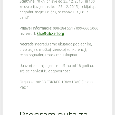
Startnina:
70 kn (prijave do 25. 12. 2015.) ili 100
kn (za prijavljene nakon 25. 12. 2015.) - uključuje
prigodnu majicu, ručak, te zabavu uz „Frula
bend“
Prijave i informacije:
098-284 551 / 099-666 5066
i na email:
kika@trickeri.org
Nagrade:
nagrađujemo ukupnog pobjednika,
prvo troje u muškoj i ženskoj konkurenciji,
te najorginalniju maskiranu skupinu
Utrka nije namijenjena mlađima od 18 godina.
Trči se na vlastitu odgovornost!
Organizatori: SD TRICKERI i RIVAJ BAČIĆ d.o.o.
Pazin
Program puta za