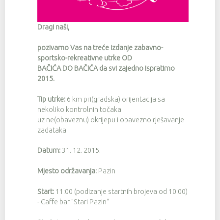
Dragi naši,
pozivamo Vas na treće izdanje zabavno-
sportsko-rekreativne utrke OD
BAČIĆA DO BAČIĆA da svi zajedno ispratimo
2015.
Tip utrke:
6 km pri(gradska) orijentacija sa
nekoliko kontrolnih točaka
uz ne(obaveznu) okrijepu i obavezno rješavanje
zadataka
Datum:
31. 12. 2015.
Mjesto održavanja:
Pazin
Start:
11:00 (podizanje startnih brojeva od 10:00)
- Caffe bar "Stari Pazin“