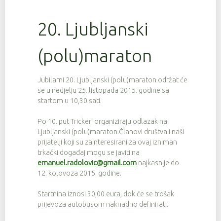
20. Ljubljanski
(polu)maraton
Jubilarni 20. Ljubljanski (polu)maraton održat će
se u nedjelju 25. listopada 2015. godine sa
startom u 10,30 sati.
Po 10. put Trickeri organiziraju odlazak na
Ljubljanski (polu)maraton.Članovi društva i naši
prijatelji koji su zainteresirani za ovaj izniman
trkački događaj mogu se javiti na
emanuel.radolovic@gmail.com
najkasnije do
12. kolovoza 2015. godine.
Startnina iznosi 30,00 eura, dok će se trošak
prijevoza autobusom naknadno definirati.