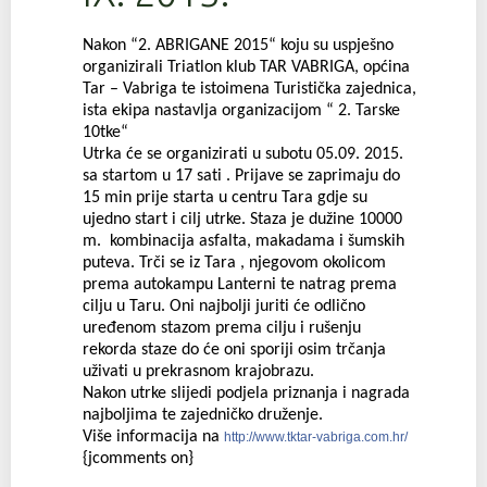
Nakon “2. ABRIGANE 2015“ koju su uspješno
organizirali Triatlon klub TAR VABRIGA, općina
Tar – Vabriga te istoimena Turistička zajednica,
ista ekipa nastavlja organizacijom “ 2. Tarske
10tke“
Utrka će se organizirati u subotu 05.09. 2015.
sa startom u 17 sati . Prijave se zaprimaju do
15 min prije starta u centru Tara gdje su
ujedno start i cilj utrke. Staza je dužine 10000
m. kombinacija asfalta, makadama i šumskih
puteva. Trči se iz Tara , njegovom okolicom
prema autokampu Lanterni te natrag prema
cilju u Taru. Oni najbolji juriti će odlično
uređenom stazom prema cilju i rušenju
rekorda staze do će oni sporiji osim trčanja
uživati u prekrasnom krajobrazu.
Nakon utrke slijedi podjela priznanja i nagrada
najboljima te zajedničko druženje.
Više informacija na
http://www.tktar-vabriga.com.hr/
{jcomments on}