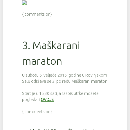
{jcomments on}
3. Maškarani
maraton
U subotu 6. veljače 2016. godine u Rovinjskom
Selu održava se 3. po redu Maškarani maraton.
Start je u 15,30 sati, a raspis utrke možete
pogledati
OVDJE
.
{jcomments on}