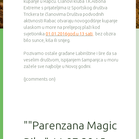
kupanje u Rapcu. Članovi kluba T.K.Albona
Extreme s prijateljima iz Sportskog društva
Trickera te članovima Društva podvodnih
aktivnosti Rabac otvaraju novogodišnje kupanje
ulaskom u more na prelijepoj plaži kod
svjetionika
01.01.2016god.u 13 sati,
bez obzira
bilo sunce, kiša ili snijeg.
Pozivamo ostale građane Labinštine i šire da sa
veselim društvom, ispijanjem šampanjca u moru
zažele sve najbolje u Novoj godini.
{jcomments on}
""Parenzana Magic