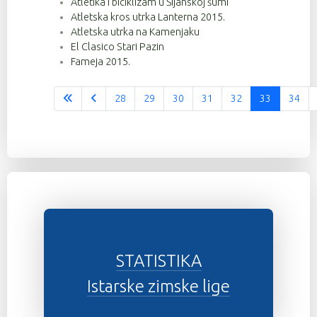
Atletika i biciklizam u Šijanskoj šumi
Atletska kros utrka Lanterna 2015.
Atletska utrka na Kamenjaku
El Clasico Stari Pazin
Fameja 2015.
28
29
30
31
32
33
34
Stranica 33 od 37
STATISTIKA
Istarske zimske lige