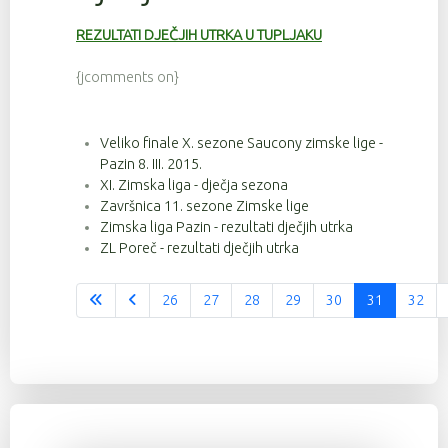
REZULTATI DJEČJIH UTRKA U TUPLJAKU
{jcomments on}
Veliko finale X. sezone Saucony zimske lige -
Pazin 8. III. 2015.
XI. Zimska liga - dječja sezona
Završnica 11. sezone Zimske lige
Zimska liga Pazin - rezultati dječjih utrka
ZL Poreč - rezultati dječjih utrka
26
27
28
29
30
31
32
Stranica 31 od 37