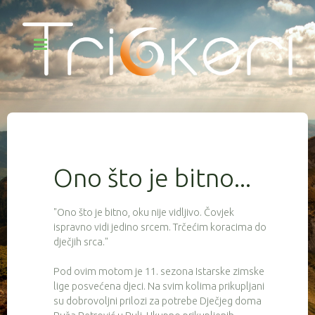
Ono što je bitno...
"Ono što je bitno, oku nije vidljivo. Čovjek
ispravno vidi jedino srcem. Trčećim koracima do
dječjih srca."
Pod ovim motom je 11. sezona Istarske zimske
lige posvećena djeci. Na svim kolima prikupljani
su dobrovoljni prilozi za potrebe Dječjeg doma