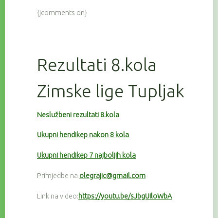
{jcomments on}
Rezultati 8.kola
Zimske lige Tupljak
Neslužbeni rezultati 8.kola
Ukupni hendikep nakon 8 kola
Ukupni hendikep 7 najboljih kola
Primjedbe na
olegrajic@gmail.com
Link na video:
https://youtu.be/sJbgUIloWbA