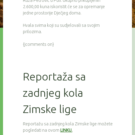
Ruža Petrović u Puli. Ukupno prikupljenih
2.600,00 kuna iskoristit će se za opremanje
jedne prostorije Dječjeg doma.
Hvala svima koji su sudjelovali sa svojim
prilozima.
{jcomments on}
Reportaža sa
zadnjeg kola
Zimske lige
Reportažu sa zadnjeg kola Zimske lige možete
pogledati na ovom
LINKU.