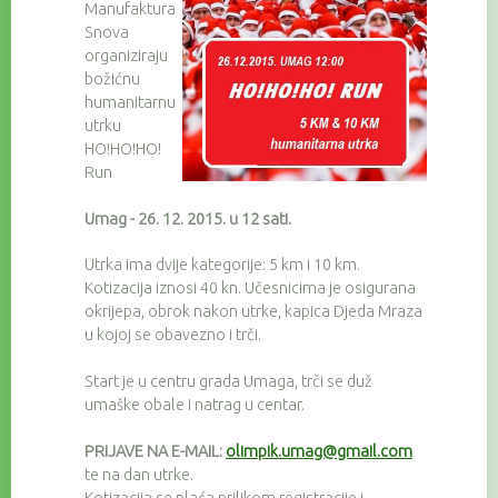
Manufaktura
Snova
organiziraju
božićnu
humanitarnu
utrku
HO!HO!HO!
Run
Umag - 26. 12. 2015. u 12 sati.
Utrka ima dvije kategorije: 5 km i 10 km.
Kotizacija iznosi 40 kn. Učesnicima je osigurana
okrijepa, obrok nakon utrke, kapica Djeda Mraza
u kojoj se obavezno i trči.
Start je u centru grada Umaga, trči se duž
umaške obale i natrag u centar.
PRIJAVE NA E-MAIL:
olimpik.umag@gmail.com
te na dan utrke.