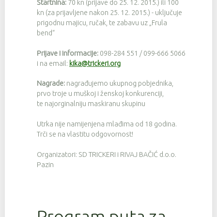
Startnina:
70 kn (prijave do 25. 12. 2015.) ili 100
kn (za prijavljene nakon 25. 12. 2015.) - uključuje
prigodnu majicu, ručak, te zabavu uz „Frula
bend“
Prijave i informacije:
098-284 551 / 099-666 5066
i na email:
kika@trickeri.org
Nagrade:
nagrađujemo ukupnog pobjednika,
prvo troje u muškoj i ženskoj konkurenciji,
te najorginalniju maskiranu skupinu
Utrka nije namijenjena mlađima od 18 godina.
Trči se na vlastitu odgovornost!
Organizatori: SD TRICKERI i RIVAJ BAČIĆ d.o.o.
Pazin
Program puta za