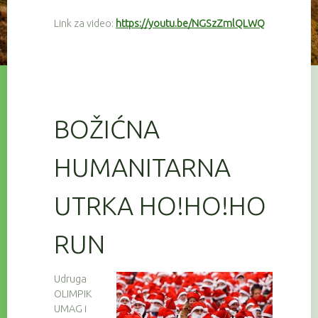
Link za video:
https://youtu.be/NGSzZmlQLWQ
BOŽIĆNA
HUMANITARNA
UTRKA HO!HO!HO
RUN
Udruga
OLIMPIK
UMAG i