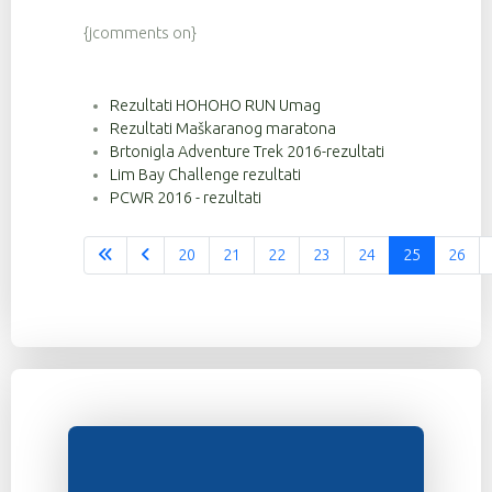
{jcomments on}
Rezultati HOHOHO RUN Umag
Rezultati Maškaranog maratona
Brtonigla Adventure Trek 2016-rezultati
Lim Bay Challenge rezultati
PCWR 2016 - rezultati
20
21
22
23
24
25
26
Stranica 25 od 37