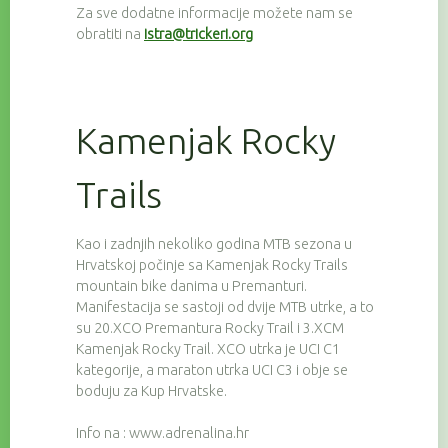
Za sve dodatne informacije možete nam se
obratiti na
istra@trickeri.org
Kamenjak Rocky
Trails
Kao i zadnjih nekoliko godina MTB sezona u
Hrvatskoj počinje sa Kamenjak Rocky Trails
mountain bike danima u Premanturi.
Manifestacija se sastoji od dvije MTB utrke, a to
su 20.XCO Premantura Rocky Trail i 3.XCM
Kamenjak Rocky Trail. XCO utrka je UCI C1
kategorije, a maraton utrka UCI C3 i obje se
boduju za Kup Hrvatske.
Info na : www.adrenalina.hr