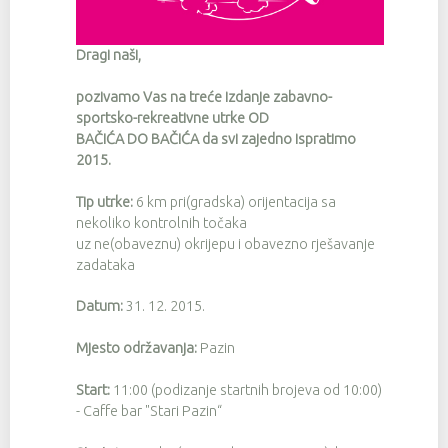
Dragi naši,
pozivamo Vas na treće izdanje zabavno-
sportsko-rekreativne utrke OD
BAČIĆA DO BAČIĆA da svi zajedno ispratimo
2015.
Tip utrke:
6 km pri(gradska) orijentacija sa
nekoliko kontrolnih točaka
uz ne(obaveznu) okrijepu i obavezno rješavanje
zadataka
Datum:
31. 12. 2015.
Mjesto održavanja:
Pazin
Start:
11:00 (podizanje startnih brojeva od 10:00)
- Caffe bar "Stari Pazin“