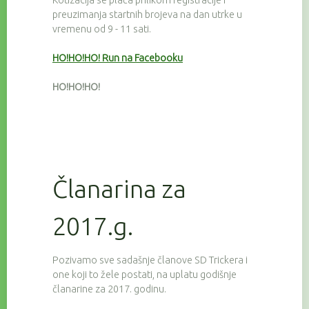
Kotizacija se plaća prilikom registracije i
preuzimanja startnih brojeva na dan utrke u
vremenu od 9 - 11 sati.
HO!HO!HO! Run na Facebooku
HO!HO!HO!
Članarina za
2017.g.
Pozivamo sve sadašnje članove SD Trickera i
one koji to žele postati, na uplatu godišnje
članarine za 2017. godinu.