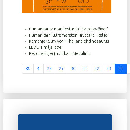
Humanitarna manifestacija "Za zdrav život"
Humanitarni ultramaraton Hrvatska - Italija
Kamenjak Survivor – The land of dinosaurus
LEDO 1 milja Istre
Rezultati dječjih utrka u Medulinu
28
29
30
31
32
33
34
Stranica 34 od 37