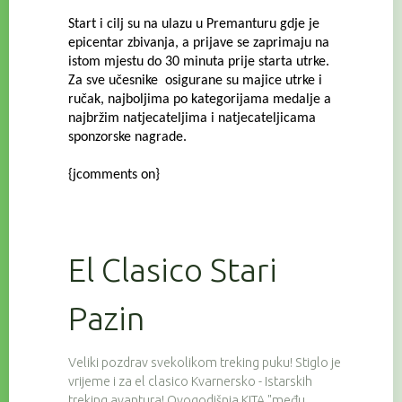
Start i cilj su na ulazu u Premanturu gdje je
epicentar zbivanja, a prijave se zaprimaju na
istom mjestu do 30 minuta prije starta utrke.
Za sve učesnike osigurane su majice utrke i
ručak, najboljima po kategorijama medalje a
najbržim natjecateljima i natjecateljicama
sponzorske nagrade.
{jcomments on}
El Clasico Stari
Pazin
Veliki pozdrav svekolikom treking puku! Stiglo je
vrijeme i za el clasico Kvarnersko - Istarskih
treking avantura! Ovogodišnja KITA "među