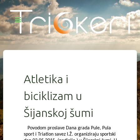
Atletika i
biciklizam u
Šijanskoj šumi
Povodom proslave Dana grada Pule, Pula
sport i Triatlon savez I.Ž. organiziraju sportski