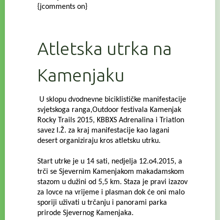
{jcomments on}
Atletska utrka na
Kamenjaku
U sklopu dvodnevne biciklističke manifestacije
svjetskoga ranga,Outdoor festivala Kamenjak
Rocky Trails 2015, KBBXS Adrenalina i Triatlon
savez I.Ž. za kraj manifestacije kao lagani
desert organiziraju kros atletsku utrku.
Start utrke je u 14 sati, nedjelja 12.o4.2015, a
trči se Sjevernim Kamenjakom makadamskom
stazom u dužini od 5,5 km.
Staza je pravi izazov
za lovce na vrijeme i plasman dok će oni malo
sporiji uživati u trčanju i panorami parka
prirode Sjevernog Kamenjaka.