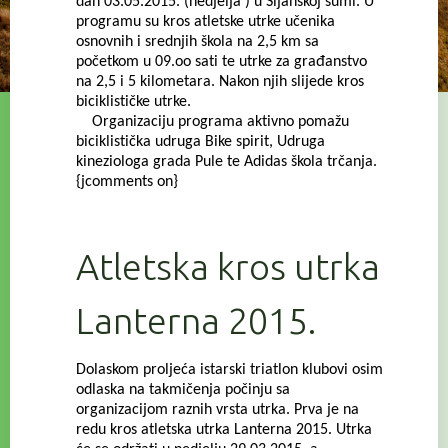
dan 03.05.2015. (nedjelja ) u Šijanskoj šumi. U
programu su kros atletske utrke učenika
osnovnih i srednjih škola na 2,5 km sa
početkom u 09.oo sati te utrke za građanstvo
na 2,5 i 5 kilometara. Nakon njih slijede kros
biciklističke utrke.
Organizaciju programa aktivno pomažu
biciklistička udruga Bike spirit, Udruga
kineziologa grada Pule te Adidas škola trčanja.
{jcomments on}
Atletska kros utrka
Lanterna 2015.
Dolaskom proljeća istarski triatlon klubovi osim
odlaska na takmičenja počinju sa
organizacijom raznih vrsta utrka. Prva je na
redu kros atletska utrka Lanterna 2015. Utrka