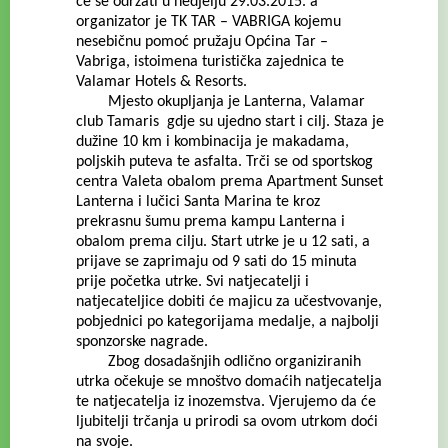
će se održati u nedjelju 29.03.2015. a
organizator je TK TAR – VABRIGA kojemu
nesebičnu pomoć pružaju Općina Tar –
Vabriga, istoimena turistička zajednica te
Valamar Hotels & Resorts.
Mjesto okupljanja je Lanterna, Valamar
club Tamaris gdje su ujedno start i cilj. Staza je
dužine 10 km i kombinacija je makadama,
poljskih puteva te asfalta. Trči se od sportskog
centra Valeta obalom prema Apartment Sunset
Lanterna i lučici Santa Marina te kroz
prekrasnu šumu prema kampu Lanterna i
obalom prema cilju. Start utrke je u 12 sati, a
prijave se zaprimaju od 9 sati do 15 minuta
prije početka utrke. Svi natjecatelji i
natjecateljice dobiti će majicu za učestvovanje,
pobjednici po kategorijama medalje, a najbolji
sponzorske nagrade.
Zbog dosadašnjih odlično organiziranih
utrka očekuje se mnoštvo domaćih natjecatelja
te natjecatelja iz inozemstva. Vjerujemo da će
ljubitelji trčanja u prirodi sa ovom utrkom doći
na svoje.