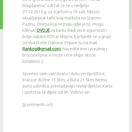
blagdanima" održat će se u nedjelju
27.12.2015.g. sa startom u 10 sati. Mjesto
okupljanja je kafić kraj marketa na Starom
Pazinu. Onima koji neznaju gdje je to, mogu
kliknuti
OVDJE
za kartu. Radi veće sigurnosti i
bolje zabave KITA je ekipna, tj prijavite se u grupi
od dva ili više članova. Prijave su na mail
Rankog@gmail.com
. Navedite Ime i prezime i
broj telefona. A može i ime ekipe ako je
kreativno ;)
Spremio sam vam kraću i dužu verziju KITA-e,
kraća je dužine 13.5km, a duža 21.5km. Nema
puno uzbrdica, prevladavaju ravniji dijelovi. Karte
i uputstva se dijele od 9h. Vidimo se!
{jcomments on}