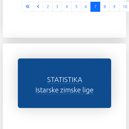
2
3
4
5
6
7
8
9
10
STATISTIKA
Istarske zimske lige