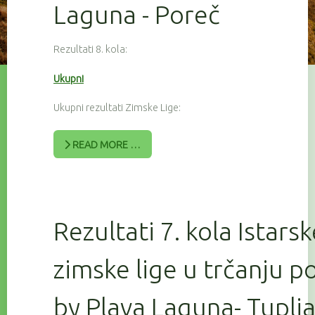
Laguna - Poreč
Rezultati 8. kola:
Ukupni
Ukupni rezultati Zimske Lige:
READ MORE …
Rezultati 7. kola Istars
zimske lige u trčanju 
by Plava Laguna- Tuplj