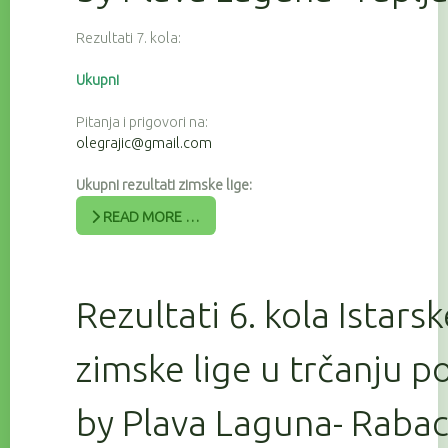
Rezultati 7. kola:
Ukupni
Pitanja i prigovori na:
olegrajic@gmail.com
Ukupni rezultati zimske lige:
READ MORE …
Rezultati 6. kola Istars
zimske lige u trčanju 
by Plava Laguna- Raba