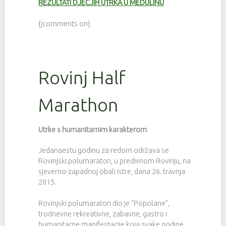
REZULTATI DJEČJIH UTRKA U MEDULINU
{jcomments on}
Rovinj Half
Marathon
Utrke s humanitarnim karakterom
Jedanaestu godinu za redom održava se
Rovinjski polumaraton, u predivnom Rovinju, na
sjeverno-zapadnoj obali Istre, dana 26. travnja
2015.
Rovinjski polumaraton dio je “Popolane”,
trodnevne rekreativne, zabavne, gastro i
humanitarne manifestacije koja svake godine