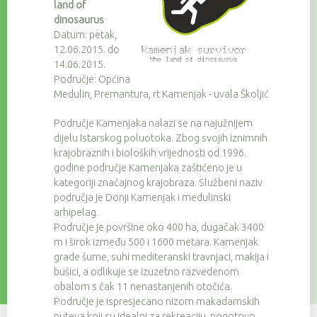
land of
dinosaurus
Datum: petak,
12.06.2015. do
14.06.2015.
Područje: Općina
Medulin, Premantura, rt Kamenjak - uvala Školjić
Područje Kamenjaka nalazi se na najužnijem
dijelu Istarskog poluotoka. Zbog svojih iznimnih
krajobraznih i bioloških vrijednosti od 1996.
godine područje Kamenjaka zaštićeno je u
kategoriji značajnog krajobraza. Službeni naziv
područja je Donji Kamenjak i medulinski
arhipelag.
Područje je površine oko 400 ha, dugačak 3400
m i širok između 500 i 1600 metara. Kamenjak
grade šume, suhi mediteranski travnjaci, makija i
bušici, a odlikuje se izuzetno razvedenom
obalom s čak 11 nenastanjenih otočića.
Područje je ispresjecano nizom makadamskih
puteva koji su idealni za rekreaciju, pogotovo