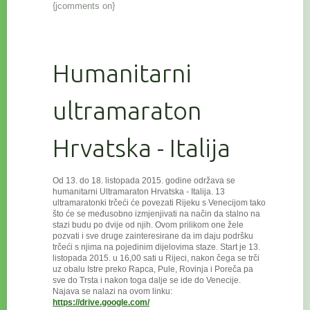
{jcomments on}
Humanitarni
ultramaraton
Hrvatska - Italija
Od 13. do 18. listopada 2015. godine održava se
humanitarni Ultramaraton Hrvatska - Italija. 13
ultramaratonki trčeći će povezat
i Rijeku s Venecijom tako
što će se međusobno izmjenjivati na način da stalno na
stazi budu po dvije od njih. Ovom prilikom one žele
pozvati i sve druge zainteresirane da im daju podršku
trčeći s njima na pojedinim dijelovima staze. Start je 13.
listopada 2015. u 16,00 sati u Rijeci, nakon čega se trči
uz obalu Istre preko Rapca, Pule, Rovinja i Poreča pa
sve do Trsta i nakon toga dalje se ide do Venecije.
Najava se nalazi na ovom linku:
https://drive.google.com/