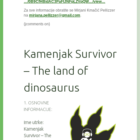
…/0B9CfHBidAC3PaFlJNFpLZVpQW…/view…
Za sve informacije obratite se Mirjani Kmačić Pellizzer
na
mirjana.pellizzer@gmail.com
.
{jcomments on}
Kamenjak Survivor
– The land of
dinosaurus
1. OSNOVNE
INFORMACIJE:
Ime utrke:
Kamenjak
Survivor – The