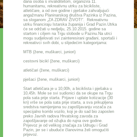
dana osoba s invaliditetom, organizira 11.
humanitarnu, rekreativnu utrku za bicikliste,
atletičare, a od ove godine i pješake zahvaljujući
angažmanu Planinarskog društva Pazinka iz Pazina,
sa sloganom „ZA ZDRAV ŽIVOT!“. Rekreativnu
utrku financiraju Istarska županija i Grad Pazin.Utrka
će se održati u nedjelju, 25.10.2015. godine sa
startom i ciljem na Trgu slobode u Pazinu.Na utrci
mogu sudjelovati svi zainteresirani građani, sportaši i
rekreativci svih dobi, u slijedećim kategorijama:
MTB (žene, muškarci, juniori)
cestovni bicikl (žene, muškarci)
atletičari (žene, muškarci)
pješaci (žene, muškarci, juniori)
Start atletičara je u 10,00h, a biciklista i pješaka u
10,45h. Mole se svi sudionici da se okupe na Trgu
pola sata prije starta. Prijave i uplate kotizacije (30
kn) vrše se pola sata prije starta, a sva prikupljena
sredstva namijenjena su zapošljavanju vozača za
specijalno kombi vozilo, koji je do sad bio zaposlen
preko Javnih radova Hrvatskog zavoda za
zapošljavanje od ožujka do rujna ove godine.
Prijevoz je od velikog značaja za Udrugu i Grad
Pazin, jer se i ubuduće članovima želi omogućiti
prijevoz.