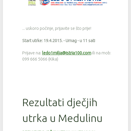
... uskoro počinje, prijavite se što prije!
Start utrke: 19.4.2015. - Umag - u 11 sati
Prijave na:
ledo1milja@istria100.com
ili na mob:
099 666 5066 (Kika)
Rezultati dječjih
utrka u Medulinu