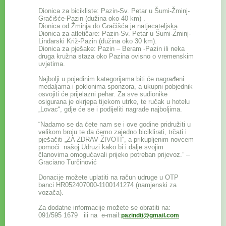
Dionica za bicikliste: Pazin-Sv. Petar u Šumi-Žminj-
Gračišće-Pazin (dužina oko 40 km) .
Dionica od Žminja do Gračišća je natjecateljska.
Dionica za atletičare: Pazin-Sv. Petar u Šumi-Žminj-
Lindarski Križ-Pazin (dužina oko 30 km).
Dionica za pješake: Pazin – Beram -Pazin ili neka
druga kružna staza oko Pazina ovisno o vremenskim
uvjetima.
Najbolji u pojedinim kategorijama biti će nagrađeni
medaljama i poklonima sponzora, a ukupni pobjednik
osvojiti će prijelazni pehar. Za sve sudionike
osigurana je okrjepa tijekom utrke, te ručak u hotelu
„Lovac“, gdje će se i podijeliti nagrade najboljima.
“Nadamo se da ćete nam se i ove godine pridružiti u
velikom broju te da ćemo zajedno biciklirati, trčati i
pješačiti „ZA ZDRAV ŽIVOT!“, a prikupljenim novcem
pomoći našoj Udruzi kako bi i dalje svojim
članovima omogućavali prijeko potreban prijevoz.” –
Graciano Turčinović
Donacije možete uplatiti na račun udruge u OTP
banci HR052407000-1100141274 (namjenski za
vozača).
Za dodatne informacije možete se obratiti na:
091/595 1679 ili na e-mail:
pazindti@gmail.com