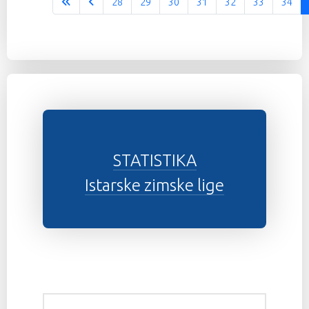
28
29
30
31
32
33
34
Stranica 35 od 37
STATISTIKA
Istarske zimske lige