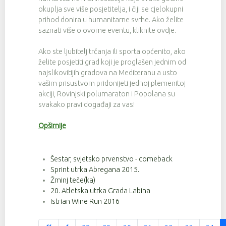
okuplja sve više posjetitelja, i čiji se cjelokupni
prihod donira u humanitarne svrhe. Ako želite
saznati više o ovome eventu, kliknite ovdje.
Ako ste ljubitelj trčanja ili sporta općenito, ako
želite posjetiti grad koji je proglašen jednim od
najslikovitijih gradova na Mediteranu a usto
vašim prisustvom pridonijeti jednoj plemenitoj
akciji, Rovinjski polumaraton i Popolana su
svakako pravi događaji za vas!
Opširnije
Šestar, svjetsko prvenstvo - comeback
Sprint utrka Abregana 2015.
Žminj teče(ka)
20. Atletska utrka Grada Labina
Istrian Wine Run 2016