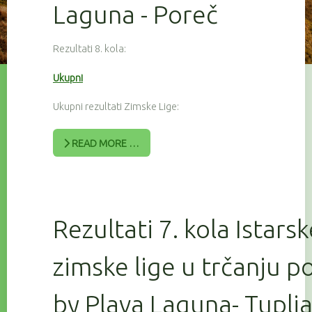
Laguna - Poreč
Rezultati 8. kola:
Ukupni
Ukupni rezultati Zimske Lige:
READ MORE …
Rezultati 7. kola Istars
zimske lige u trčanju 
by Plava Laguna- Tuplj