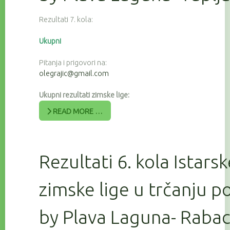
Rezultati 7. kola:
Ukupni
Pitanja i prigovori na:
olegrajic@gmail.com
Ukupni rezultati zimske lige:
READ MORE …
Rezultati 6. kola Istars
zimske lige u trčanju 
by Plava Laguna- Raba