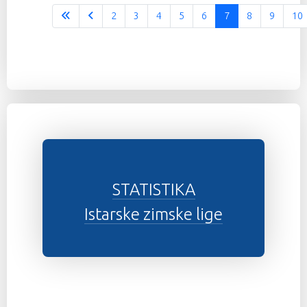
2
3
4
5
6
7
8
9
10
STATISTIKA
Istarske zimske lige