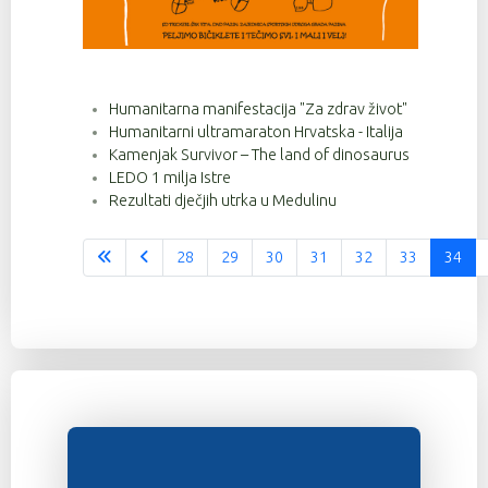
Humanitarna manifestacija "Za zdrav život"
Humanitarni ultramaraton Hrvatska - Italija
Kamenjak Survivor – The land of dinosaurus
LEDO 1 milja Istre
Rezultati dječjih utrka u Medulinu
28
29
30
31
32
33
34
Stranica 34 od 37