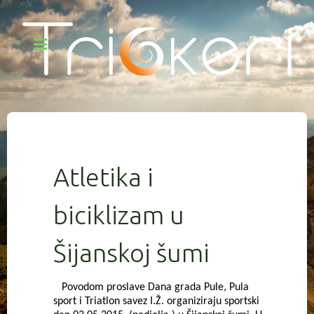
Atletika i
biciklizam u
Šijanskoj šumi
Povodom proslave Dana grada Pule, Pula
sport i Triatlon savez I.Ž. organiziraju sportski