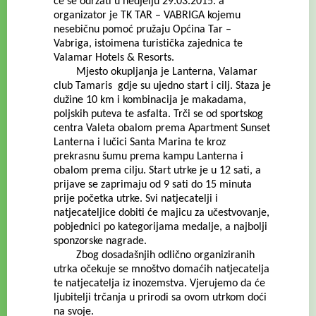
će se održati u nedjelju 29.03.2015. a
organizator je TK TAR – VABRIGA kojemu
nesebičnu pomoć pružaju Općina Tar –
Vabriga, istoimena turistička zajednica te
Valamar Hotels & Resorts.
Mjesto okupljanja je Lanterna, Valamar
club Tamaris gdje su ujedno start i cilj. Staza je
dužine 10 km i kombinacija je makadama,
poljskih puteva te asfalta. Trči se od sportskog
centra Valeta obalom prema Apartment Sunset
Lanterna i lučici Santa Marina te kroz
prekrasnu šumu prema kampu Lanterna i
obalom prema cilju. Start utrke je u 12 sati, a
prijave se zaprimaju od 9 sati do 15 minuta
prije početka utrke. Svi natjecatelji i
natjecateljice dobiti će majicu za učestvovanje,
pobjednici po kategorijama medalje, a najbolji
sponzorske nagrade.
Zbog dosadašnjih odlično organiziranih
utrka očekuje se mnoštvo domaćih natjecatelja
te natjecatelja iz inozemstva. Vjerujemo da će
ljubitelji trčanja u prirodi sa ovom utrkom doći
na svoje.