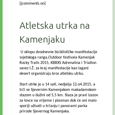
{jcomments on}
Atletska utrka na
Kamenjaku
U sklopu dvodnevne biciklističke manifestacije
svjetskoga ranga,Outdoor festivala Kamenjak
Rocky Trails 2015, KBBXS Adrenalina i Triatlon
savez I.Ž. za kraj manifestacije kao lagani
desert organiziraju kros atletsku utrku.
Start utrke je u 14 sati, nedjelja 12.o4.2015, a
trči se Sjevernim Kamenjakom makadamskom
stazom u dužini od 5,5 km.
Staza je pravi izazov
za lovce na vrijeme i plasman dok će oni malo
sporiji uživati u trčanju i panorami parka
prirode Sjevernog Kamenjaka.