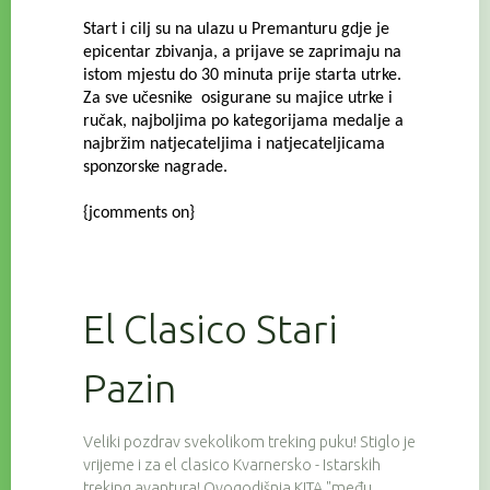
Start i cilj su na ulazu u Premanturu gdje je
epicentar zbivanja, a prijave se zaprimaju na
istom mjestu do 30 minuta prije starta utrke.
Za sve učesnike osigurane su majice utrke i
ručak, najboljima po kategorijama medalje a
najbržim natjecateljima i natjecateljicama
sponzorske nagrade.
{jcomments on}
El Clasico Stari
Pazin
Veliki pozdrav svekolikom treking puku! Stiglo je
vrijeme i za el clasico Kvarnersko - Istarskih
treking avantura! Ovogodišnja KITA "među