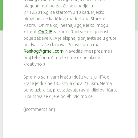
blagdanima" održat će se u nedjelju
27.12.2015.g. sa startom u 10 sati. Mjesto
okupljanja je kafić kraj marketa na Starom
Pazinu. Onima koji neznaju gdje je to, mogu
kliknuti
OVDJE
za kartu. Radi veće sigurnosti i
bolje zabave KITA je ekipna, tj prijavite se u grupi
od dva ili više članova. Prijave su na mail
Rankog@gmail.com
. Navedite Ime i prezime i
broj telefona. A može i ime ekipe ako je
kreativno ;)
Spremio sam vam kraću i dužu verziju KITA-e,
kraća je dužine 13.5km, a duža 21.5km. Nema
puno uzbrdica, prevladavaju ravniji dijelovi. Karte
i uputstva se dijele od 9h. Vidimo se!
{jcomments on}