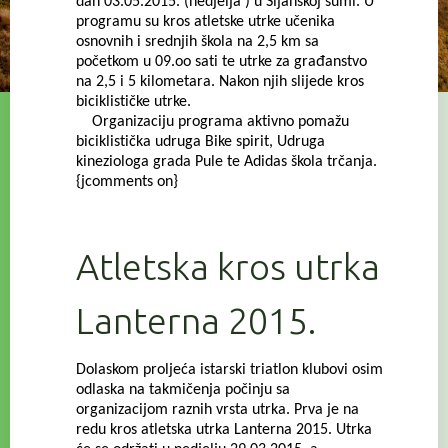
dan 03.05.2015. (nedjelja ) u Šijanskoj šumi. U
programu su kros atletske utrke učenika
osnovnih i srednjih škola na 2,5 km sa
početkom u 09.oo sati te utrke za građanstvo
na 2,5 i 5 kilometara. Nakon njih slijede kros
biciklističke utrke.
Organizaciju programa aktivno pomažu
biciklistička udruga Bike spirit, Udruga
kineziologa grada Pule te Adidas škola trčanja.
{jcomments on}
Atletska kros utrka
Lanterna 2015.
Dolaskom proljeća istarski triatlon klubovi osim
odlaska na takmičenja počinju sa
organizacijom raznih vrsta utrka. Prva je na
redu kros atletska utrka Lanterna 2015. Utrka