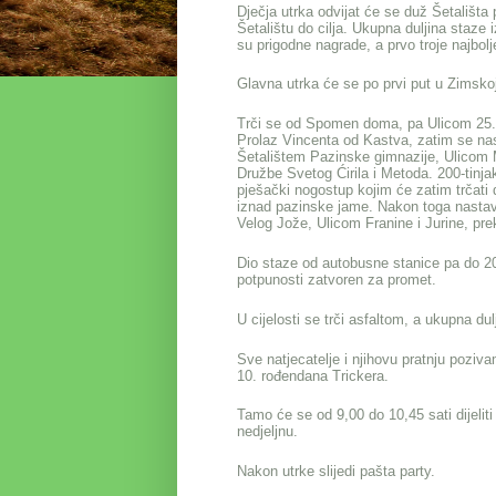
Dječja utrka odvijat će se duž Šetališt
Šetalištu do cilja. Ukupna duljina staze
su prigodne nagrade, a prvo troje najbo
Glavna utrka će se po prvi put u Zimskoj
Trči se od Spomen doma, pa Ulicom 25. r
Prolaz Vincenta od Kastva, zatim se na
Šetalištem Pazinske gimnazije, Ulicom 
Družbe Svetog Ćirila i Metoda. 200-tinja
pješački nogostup kojim će zatim trčati 
iznad pazinske jame. Nakon toga nastavl
Velog Jože, Ulicom Franine i Jurine, pr
Dio staze od autobusne stanice pa do 20
potpunosti zatvoren za promet.
U cijelosti se trči asfaltom, a ukupna d
Sve natjecatelje i njihovu pratnju poz
10. rođendana Trickera.
Tamo će se od 9,00 do 10,45 sati dijelit
nedjeljnu.
Nakon utrke slijedi pašta party.