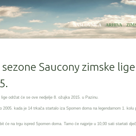
NASLOVNICA
ARHIVA
ZIM
. sezone Saucony zimske lige
5.
lige održat će se ove nedjelje 8. ožujka 2015. u Pazinu.
lo 2005. kada je 14 trkača startalo iza Spomen doma na legendarnom 1. kolu 
it će na trgu ispred Spomen doma. Tamo će najprije u 10,00 sati startati dječ