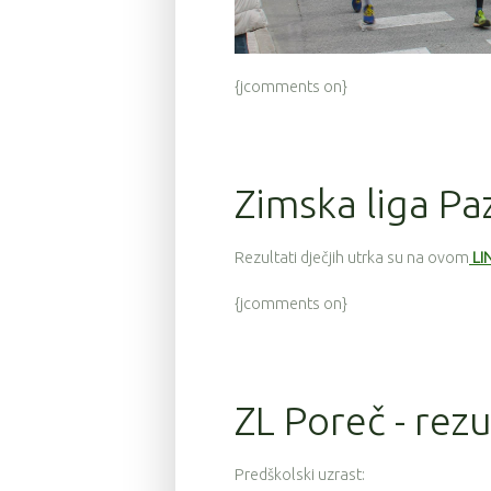
{jcomments on}
Zimska liga Paz
Rezultati dječjih utrka su na ovom
LI
{jcomments on}
ZL Poreč - rezu
Predškolski uzrast: