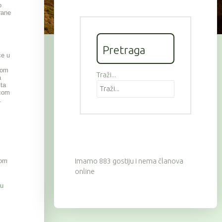
o
rane
Pretraga
će u
com
Traži...
a
sta
icom
.
dom
Imamo 883 gostiju i nema članova
online
vu