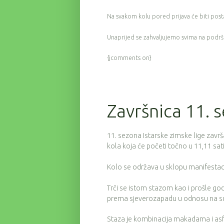
Na svakom kolu pored prijava će biti posta
Unaprijed se zahvaljujemo svima na podrš
{jcomments on}
Završnica 11. 
11. sezona Istarske zimske lige zavr
kola koja će početi točno u 11,11 sati
Kolo se održava u sklopu manifestaci
Trči se istom stazom kao i prošle god
prema sjeverozapadu u odnosu na sup
Staza je kombinacija makadama i asf