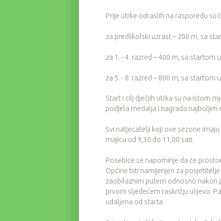
Prije utrke odraslih na rasporedu su tri
za predškolski uzrast – 200 m, sa sta
za 1. - 4. razred – 400 m, sa startom u
za 5. - 8. razred – 800 m, sa startom u
Start i cilj dječjih utrka su na istom m
podjela medalja i nagrada najboljim d
Svi natjecatelji koji ove sezone imaj
majicu od 9,30 do 11,00 sati.
Posebice se napominje da će prostor
Općine biti namijenjen za posjetitelj
zaobilaznim putem odnosno nakon pr
prvom sljedećem raskrižju ulijevo. Pa
udaljena od starta.