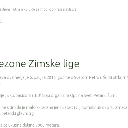
vljena kutija u koju će se moći donirati sredstva.
ci.
sezone Zimske lige
šava ove nedjelje 6. ožujka 2016. godine u Svetom Petru u Šumi utrkom 
.
je „S klobasicom u EU“ koju organizira Općina Sveti Petar u Šumi.
ine s tim da je malo skraćena jer su start i cilj pomaknuti oko 150 meta
etarski glavni trg.
alta ukupne duljine 7000 metara.