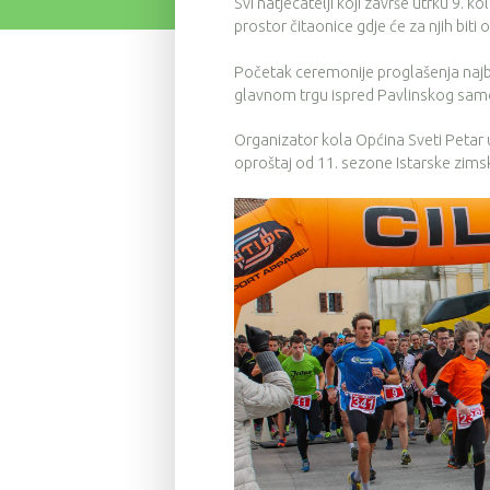
Svi natjecatelji koji završe utrku 9. ko
prostor čitaonice gdje će za njih biti 
Početak ceremonije proglašenja najbol
glavnom trgu ispred Pavlinskog sam
Organizator kola Općina Sveti Petar 
oproštaj od 11. sezone Istarske zimsk