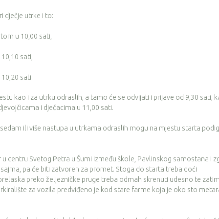
 dječje utrke i to:
rtom u 10,00 sati,
 10,10 sati,
 10,20 sati.
jestu kao i za utrku odraslih, a tamo će se odvijati i prijave od 9,30 sati, k
jevojčicama i dječacima u 11,00 sati.
u sedam ili više nastupa u utrkama odraslih mogu na mjestu starta podig
 u centru Svetog Petra u Šumi između škole, Pavlinskog samostana i z
e sajma, pa će biti zatvoren za promet. Stoga do starta treba doći
elaska preko željezničke pruge treba odmah skrenuti udesno te zati
rkiralište za vozila predviđeno je kod stare farme koja je oko sto metar