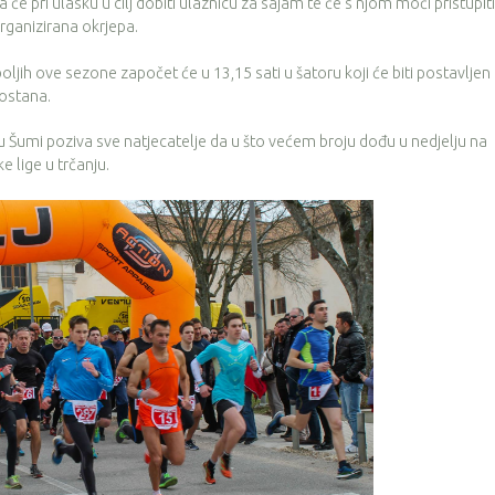
la će pri ulasku u cilj dobiti ulaznicu za sajam te će s njom moći pristupiti 
organizirana okrjepa.
jih ove sezone započet će u 13,15 sati u šatoru koji će biti postavljen
ostana.
u Šumi poziva sve natjecatelje da u što većem broju dođu u nedjelju na
e lige u trčanju.