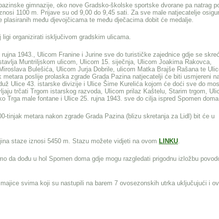
a pazinske gimnazije, oko nove Gradsko-školske sportske dvorane pa natrag p
 iznosi 1100 m. Prijave su od 9,00 do 9,45 sati. Za sve male natjecatelje osigu
lje plasiranih među djevojčicama te među dječacima dobit će medalje.
 ligi organizirati isključivom gradskim ulicama.
ujna 1943., Ulicom Franine i Jurine sve do turističke zajednice gdje se skre
stavlja Muntriljskom ulicom, Ulicom 15. siječnja, Ulicom Joakima Rakovca,
Miroslava Bulešića, Ulicom Jurja Dobrile, ulicom Matka Brajše Rašana te Uli
k metara poslije prolaska zgrade Grada Pazina natjecatelji će biti usmjereni n
duž Ulice 43. istarske divizije i Ulice Šime Kurelića kojom će doći sve do mo
jaju trčati Trgom istarskog razvoda, Ulicom prilaz Kaštelu, Starim trgom, Ul
eko Trga male fontane i Ulice 25. rujna 1943. sve do cilja ispred Spomen doma
0-tinjak metara nakon zgrade Grada Pazina (blizu skretanja za Lidl) bit će u
uljina staze iznosi 5450 m. Stazu možete vidjeti na ovom
LINKU
.
ivamo da dođu u hol Spomen doma gdje mogu razgledati prigodnu izložbu povo
i majice svima koji su nastupili na barem 7 ovosezonskih utrka uključujući i o