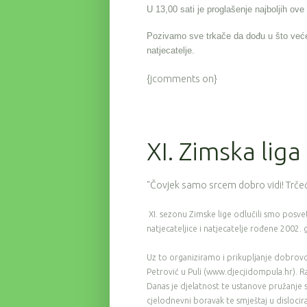
U 13,00 sati je proglašenje najboljih ov
Pozivamo sve trkače da dođu u što već
natjecatelje.
{jcomments on}
XI. Zimska liga
"Čovjek samo srcem dobro vidi! Trčeć
XI. sezonu Zimske lige odlučili smo posveti
natjecateljice i natjecatelje rođene 2002. g
Uz to organiziramo i prikupljanje dobrovo
Petrović u Puli (www.djecjidompula.hr). Ra
Danas je djelatnost te ustanove pružanje sk
cjelodnevni boravak te smještaj u dislocir