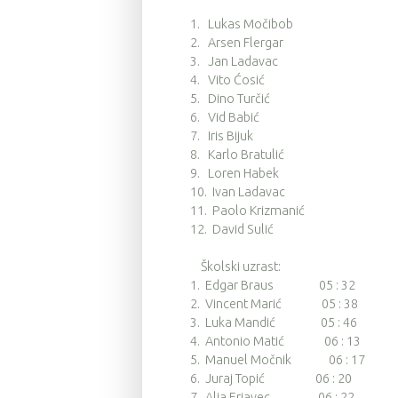
1. Lukas Močibob
2. Arsen Flergar
3. Jan Ladavac
4. Vito Ćosić
5. Dino Turčić
6. Vid Babić
7. Iris Bijuk
8. Karlo Bratulić
9. Loren Habek
10. Ivan Ladavac
11. Paolo Krizmanić
12. David Sulić
Školski uzrast:
1. Edgar Braus 05 : 32
2. Vincent Marić 05 : 38
3. Luka Mandić 05 : 46
4. Antonio Matić 06 : 13
5. Manuel Močnik 06 : 17
6. Juraj Topić 06 : 20
7. Alja Erjavec 06 : 22