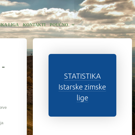
SKA LIGA
KONTAKTI
POUČNO
 -
STATISTIKA
Istarske zimske
lige
prve
ja