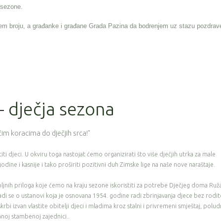
e sezone.
em broju, a građanke i građane Grada Pazina da bodrenjem uz stazu pozdrav
 - dječja sezona
im koracima do dječjih srca!"
ti djeci. U okviru toga nastojat ćemo organizirati što više dječjih utrka za male
odine i kasnije i tako proširiti pozitivni duh Zimske lige na naše nove naraštaje.
ljnih priloga koje ćemo na kraju sezone iskoristiti za potrebe Dječjeg doma Ruž
di se o ustanovi koja je osnovana 1954. godine radi zbrinjavanja djece bez rodite
rbi izvan vlastite obitelji djeci i mladima kroz stalni i privremeni smještaj, polud
anoj stambenoj zajednici..