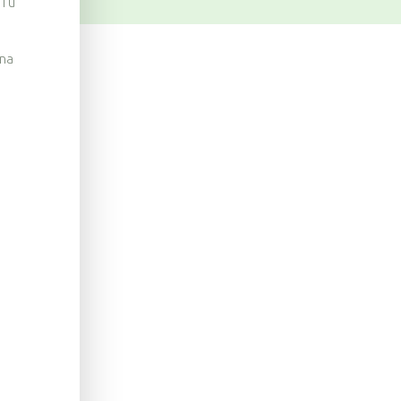
i u
 na