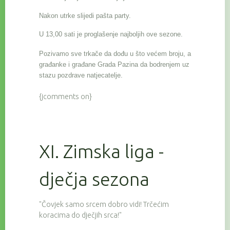
Nakon utrke slijedi pašta party.
U 13,00 sati je proglašenje najboljih ove sezone.
Pozivamo sve trkače da dođu u što većem broju, a
građanke i građane Grada Pazina da bodrenjem uz
stazu pozdrave natjecatelje.
{jcomments on}
XI. Zimska liga -
dječja sezona
"Čovjek samo srcem dobro vidi! Trčećim
koracima do dječjih srca!"