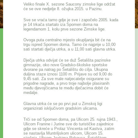
Veliko finale X. sezone Saucony zimske lige održat
će se ove nedjelje 8. ožujka 2015. u Pazinu.
Sve se vraća tamo gdje je sve i započelo 2005. kada
je 14 trkača startalo iza Spomen doma na
legendarnom 1. kolu prve sezone Zimske lige.
Ovoga puta centralno mjesto okupljanja bit će na
trgu ispred Spomen doma. Tamo će najprije u 10,00
sati startati dječja utrka, a u 11,00 sati glavna utrka.
Dječja utrka odvijat će se duž Šetališta pazinske
gimnazije, oko nove Gradsko-školske sportske
dvorane pa natrag po Šetalištu do cilja. Ukupna
duljina staze iznosi 1100 m. Prijave su od 9,00 do
9,45 sati. Za sve male natjecatelje osigurane su
prigodne nagrade, a prvo troje najbolje plasiranih
među djevojčicama te među dječacima dobit će
medalje.
Glavna utrka će se po prvi put u Zimskoj ligi
organizirati isključivom gradskim ulicama.
Trči se od Spomen doma, pa Ulicom 25. rujna 1943.,
Ulicom Franine i Jurine sve do turističke zajednice
gdje se skreće u Prolaz Vincenta od Kastva, zatim
se nastavlja Muntriljskom ulicom, Ulicom 15.
siječnja, Ulicom Joakima Rakovca, Šetalištem