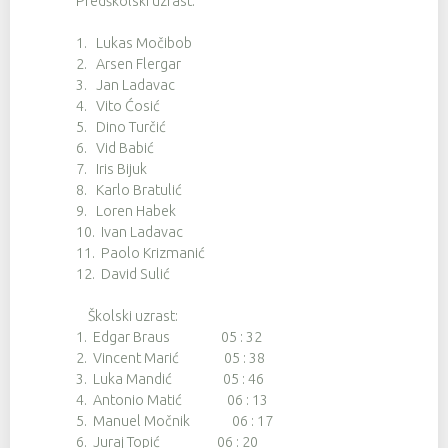
Predškolski uzrast:
1. Lukas Močibob
2. Arsen Flergar
3. Jan Ladavac
4. Vito Ćosić
5. Dino Turčić
6. Vid Babić
7. Iris Bijuk
8. Karlo Bratulić
9. Loren Habek
10. Ivan Ladavac
11. Paolo Krizmanić
12. David Sulić
Školski uzrast:
1. Edgar Braus 05 : 32
2. Vincent Marić 05 : 38
3. Luka Mandić 05 : 46
4. Antonio Matić 06 : 13
5. Manuel Močnik 06 : 17
6. Juraj Topić 06 : 20