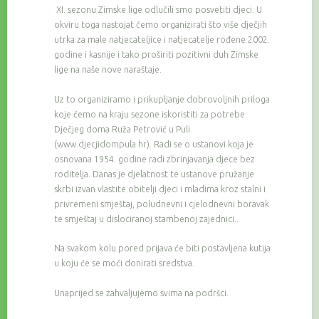
XI. sezonu Zimske lige odlučili smo posvetiti djeci. U
okviru toga nastojat ćemo organizirati što više dječjih
utrka za male natjecateljice i natjecatelje rođene 2002.
godine i kasnije i tako proširiti pozitivni duh Zimske
lige na naše nove naraštaje.
Uz to organiziramo i prikupljanje dobrovoljnih priloga
koje ćemo na kraju sezone iskoristiti za potrebe
Dječjeg doma Ruža Petrović u Puli
(www.djecjidompula.hr). Radi se o ustanovi koja je
osnovana 1954. godine radi zbrinjavanja djece bez
roditelja. Danas je djelatnost te ustanove pružanje
skrbi izvan vlastite obitelji djeci i mladima kroz stalni i
privremeni smještaj, poludnevni i cjelodnevni boravak
te smještaj u dislociranoj stambenoj zajednici..
Na svakom kolu pored prijava će biti postavljena kutija
u koju će se moći donirati sredstva.
Unaprijed se zahvaljujemo svima na podršci.