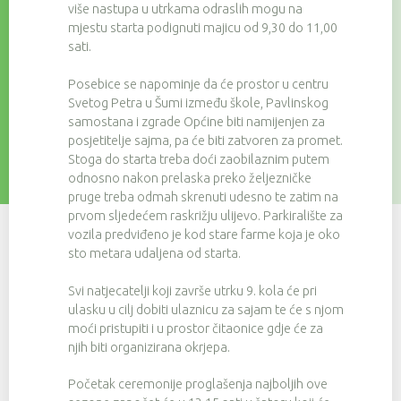
više nastupa u utrkama odraslih mogu na
mjestu starta podignuti majicu od 9,30 do 11,00
sati.
Posebice se napominje da će prostor u centru
Svetog Petra u Šumi između škole, Pavlinskog
samostana i zgrade Općine biti namijenjen za
posjetitelje sajma, pa će biti zatvoren za promet.
Stoga do starta treba doći zaobilaznim putem
odnosno nakon prelaska preko željezničke
pruge treba odmah skrenuti udesno te zatim na
prvom sljedećem raskrižju ulijevo. Parkiralište za
vozila predviđeno je kod stare farme koja je oko
sto metara udaljena od starta.
Svi natjecatelji koji završe utrku 9. kola će pri
ulasku u cilj dobiti ulaznicu za sajam te će s njom
moći pristupiti i u prostor čitaonice gdje će za
njih biti organizirana okrjepa.
Početak ceremonije proglašenja najboljih ove