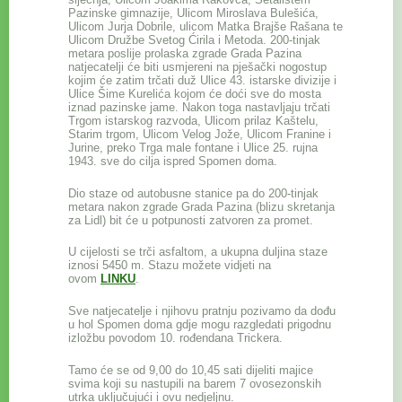
Pazinske gimnazije, Ulicom Miroslava Bulešića,
Ulicom Jurja Dobrile, ulicom Matka Brajše Rašana te
Ulicom Družbe Svetog Ćirila i Metoda. 200-tinjak
metara poslije prolaska zgrade Grada Pazina
natjecatelji će biti usmjereni na pješački nogostup
kojim će zatim trčati duž Ulice 43. istarske divizije i
Ulice Šime Kurelića kojom će doći sve do mosta
iznad pazinske jame. Nakon toga nastavljaju trčati
Trgom istarskog razvoda, Ulicom prilaz Kaštelu,
Starim trgom, Ulicom Velog Jože, Ulicom Franine i
Jurine, preko Trga male fontane i Ulice 25. rujna
1943. sve do cilja ispred Spomen doma.
Dio staze od autobusne stanice pa do 200-tinjak
metara nakon zgrade Grada Pazina (blizu skretanja
za Lidl) bit će u potpunosti zatvoren za promet.
U cijelosti se trči asfaltom, a ukupna duljina staze
iznosi 5450 m. Stazu možete vidjeti na
ovom
LINKU
.
Sve natjecatelje i njihovu pratnju pozivamo da dođu
u hol Spomen doma gdje mogu razgledati prigodnu
izložbu povodom 10. rođendana Trickera.
Tamo će se od 9,00 do 10,45 sati dijeliti majice
svima koji su nastupili na barem 7 ovosezonskih
utrka uključujući i ovu nedjeljnu.