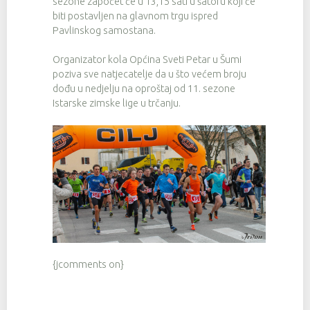
sezone započet će u 13,15 sati u šatoru koji će
biti postavljen na glavnom trgu ispred
Pavlinskog samostana.
Organizator kola Općina Sveti Petar u Šumi
poziva sve natjecatelje da u što većem broju
dođu u nedjelju na oproštaj od 11. sezone
Istarske zimske lige u trčanju.
{jcomments on}