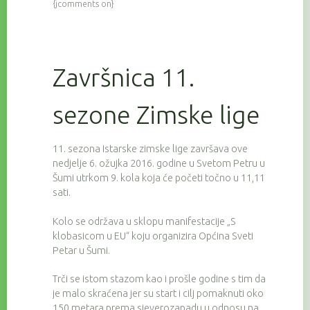
{jcomments on}
Završnica 11.
sezone Zimske lige
11. sezona Istarske zimske lige završava ove
nedjelje 6. ožujka 2016. godine u Svetom Petru u
Šumi utrkom 9. kola koja će početi točno u 11,11
sati.
Kolo se održava u sklopu manifestacije „S
klobasicom u EU“ koju organizira Općina Sveti
Petar u Šumi.
Trči se istom stazom kao i prošle godine s tim da
je malo skraćena jer su start i cilj pomaknuti oko
150 metara prema sjeverozapadu u odnosu na