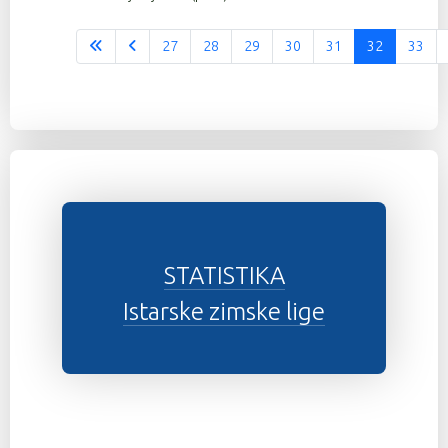
27
28
29
30
31
32
33
Stranica 32 od 37
STATISTIKA
Istarske zimske lige