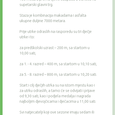
supetarski glavni trg.
Staza je kombinacija makadama i asfalta
ukupne duljine 7000 metara.
Prije utrke odraslih na rasporedu su tri dječje
utrke i to:
za predškolski uzrast – 200 m, sa startom u
10,00 sati,
za 1. - 4. razred – 400 m, sa startom u 10,10 sati,
za 5. - 8. razred – 800 m, sa startom u 10,20 sati.
Start i cilj dječjih utrka su na istom mjestu kao i
za utrku odraslih, a tamo će se odvijati i prijave
od 9,30 sati, kao i podjela medalja i nagrada
najboljim djevojčicama i dječacima u 11,00 sati.
Svi natjecatelji koji ove sezone imaju sedam ili