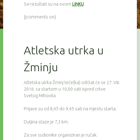
Svi rezultati su na ovom
LINKU
.
{jcomments on}
Atletska utrka u
Žminju
Atletska utrka Žminj teče(ka) održat će se 27. VIII.
2016. sa startom u 10,00 sati ispred crkve
Svetog Mihovila.
Prijave su od 8,45 do 9,45 sati na mjestu starta.
Duljina staze je 7,3 km.
Za sve sudionike organiziran je ručak.