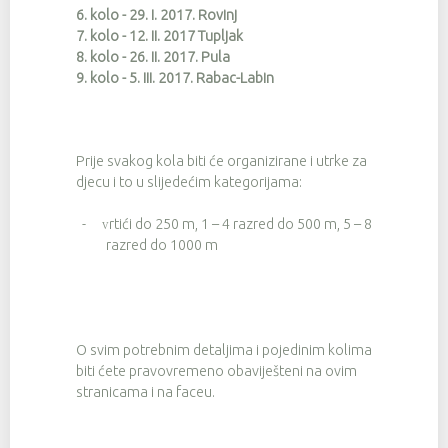
6. kolo - 29. I. 2017. Rovinj
7. kolo - 12. II. 2017 Tupljak
8. kolo - 26. II. 2017. Pula
9. kolo - 5. III. 2017. Rabac-Labin
Prije svakog kola biti će organizirane i utrke za
djecu i to u slijedećim kategorijama:
-
rtići do 250 m, 1 – 4 razred do 500 m, 5 – 8
V
razred do 1000 m
O svim potrebnim detaljima i pojedinim kolima
biti ćete pravovremeno obaviješteni na ovim
stranicama i na faceu.