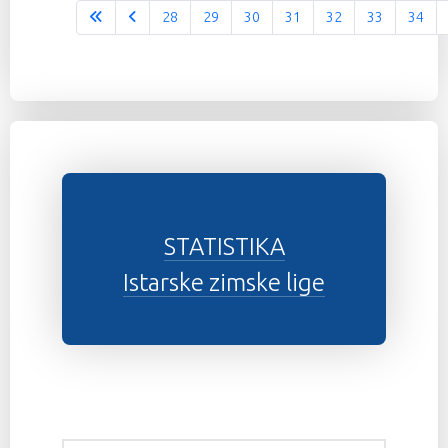
28
29
30
31
32
33
34
Stranica 37 od 37
STATISTIKA
Istarske zimske lige