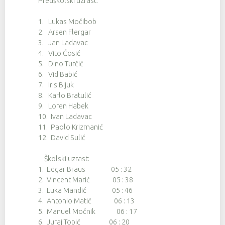
Predškolski uzrast:
1. Lukas Močibob
2. Arsen Flergar
3. Jan Ladavac
4. Vito Ćosić
5. Dino Turčić
6. Vid Babić
7. Iris Bijuk
8. Karlo Bratulić
9. Loren Habek
10. Ivan Ladavac
11. Paolo Krizmanić
12. David Sulić
Školski uzrast:
1. Edgar Braus 05 : 32
2. Vincent Marić 05 : 38
3. Luka Mandić 05 : 46
4. Antonio Matić 06 : 13
5. Manuel Močnik 06 : 17
6. Juraj Topić 06 : 20