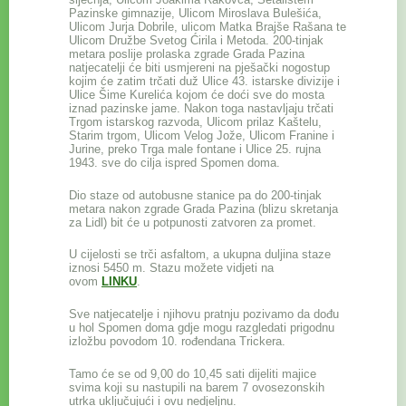
Pazinske gimnazije, Ulicom Miroslava Bulešića,
Ulicom Jurja Dobrile, ulicom Matka Brajše Rašana te
Ulicom Družbe Svetog Ćirila i Metoda. 200-tinjak
metara poslije prolaska zgrade Grada Pazina
natjecatelji će biti usmjereni na pješački nogostup
kojim će zatim trčati duž Ulice 43. istarske divizije i
Ulice Šime Kurelića kojom će doći sve do mosta
iznad pazinske jame. Nakon toga nastavljaju trčati
Trgom istarskog razvoda, Ulicom prilaz Kaštelu,
Starim trgom, Ulicom Velog Jože, Ulicom Franine i
Jurine, preko Trga male fontane i Ulice 25. rujna
1943. sve do cilja ispred Spomen doma.
Dio staze od autobusne stanice pa do 200-tinjak
metara nakon zgrade Grada Pazina (blizu skretanja
za Lidl) bit će u potpunosti zatvoren za promet.
U cijelosti se trči asfaltom, a ukupna duljina staze
iznosi 5450 m. Stazu možete vidjeti na
ovom
LINKU
.
Sve natjecatelje i njihovu pratnju pozivamo da dođu
u hol Spomen doma gdje mogu razgledati prigodnu
izložbu povodom 10. rođendana Trickera.
Tamo će se od 9,00 do 10,45 sati dijeliti majice
svima koji su nastupili na barem 7 ovosezonskih
utrka uključujući i ovu nedjeljnu.