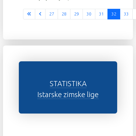
27
28
29
30
31
32
33
Stranica 32 od 37
STATISTIKA
Istarske zimske lige