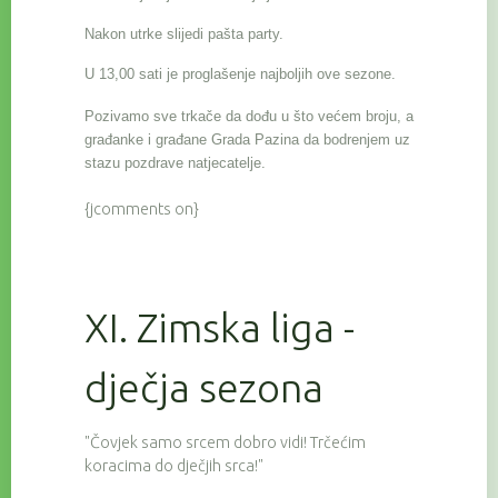
Nakon utrke slijedi pašta party.
U 13,00 sati je proglašenje najboljih ove sezone.
Pozivamo sve trkače da dođu u što većem broju, a
građanke i građane Grada Pazina da bodrenjem uz
stazu pozdrave natjecatelje.
{jcomments on}
XI. Zimska liga -
dječja sezona
"Čovjek samo srcem dobro vidi! Trčećim
koracima do dječjih srca!"