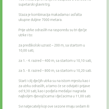
supetarski glavni trg.
Staza je kombinacija makadama i asfalta
ukupne duljine 7000 metara.
Prije utrke odraslih na rasporedu su tri dječje
utrke i to:
za predškolski uzrast – 200 m, sa startom u
10,00 sati,
za 1. - 4. razred – 400 m, sa startom u 10,10 sati,
za 5. - 8. razred – 800 m, sa startom u 10,20 sati.
Start i cilj dječjih utrka su na istom mjestu kao i
za utrku odraslih, a tamo će se odvijati i prijave
od 9,30 sati, kao i podjela medalja i nagrada
najboljim djevojčicama i dječacima u 11,00 sati.
Svi natjecatelji koji ove sezone imaju sedam ili