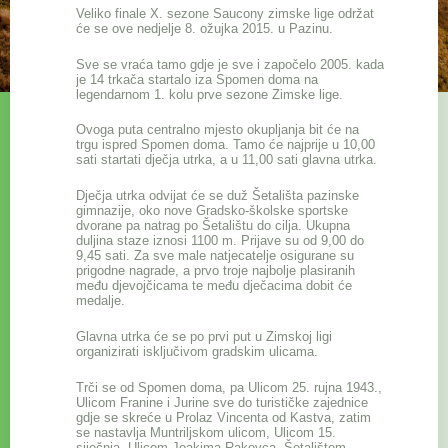
Veliko finale X. sezone Saucony zimske lige održat
će se ove nedjelje 8. ožujka 2015. u Pazinu.
Sve se vraća tamo gdje je sve i započelo 2005. kada
je 14 trkača startalo iza Spomen doma na
legendarnom 1. kolu prve sezone Zimske lige.
Ovoga puta centralno mjesto okupljanja bit će na
trgu ispred Spomen doma. Tamo će najprije u 10,00
sati startati dječja utrka, a u 11,00 sati glavna utrka.
Dječja utrka odvijat će se duž Šetališta pazinske
gimnazije, oko nove Gradsko-školske sportske
dvorane pa natrag po Šetalištu do cilja. Ukupna
duljina staze iznosi 1100 m. Prijave su od 9,00 do
9,45 sati. Za sve male natjecatelje osigurane su
prigodne nagrade, a prvo troje najbolje plasiranih
među djevojčicama te među dječacima dobit će
medalje.
Glavna utrka će se po prvi put u Zimskoj ligi
organizirati isključivom gradskim ulicama.
Trči se od Spomen doma, pa Ulicom 25. rujna 1943.,
Ulicom Franine i Jurine sve do turističke zajednice
gdje se skreće u Prolaz Vincenta od Kastva, zatim
se nastavlja Muntriljskom ulicom, Ulicom 15.
siječnja, Ulicom Joakima Rakovca, Šetalištem