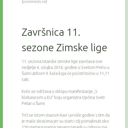
{jcomments on}
Završnica 11.
sezone Zimske lige
11. sezona Istarske zimske lige završava ove
nedjelje 6. ožujka 2016. godine u Svetom Petru u
Šumi utrkom 9. kola koja će početi točno u 11,11
sati.
Kolo se održava u sklopu manifestacije „S
klobasicom u EU“ koju organizira Općina Sveti
Petar u Šumi.
Trči se istom stazom kao i prošle godine s tim da
je malo skraćena jer su start i cilj pomaknuti oko
150 metara prema sjeverozapadu u odnosu na