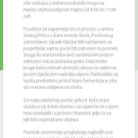
više nastupa u utrkama odraslih mogu na
mjestu starta podignuti majicu od 9,30 do 11,00
sati.
Posebice se napominje da će prostor u centru
Svetog Petra u Šumi između škole, Pavlinskog
samostana i zgrade Općine biti namijenjen za
posjetitelje sajma, pa će biti zatvoren za promet.
Stoga do starta treba doći zaobilaznim putem
odnosno nakon prelaska preko željezničke
pruge treba odmah skrenuti udesno te zatim na
prvom sljedećem raskrižju ulijevo. Parkiralište za
vozila predviđeno je kod stare farme koja je oko
sto metara udaljena od starta.
Svi natjecatelji koji završe utrku 9. kola će pri
ulasku u cilj dobiti ulaznicu za sajam te će s njom
moći pristupiti i u prostor čitaonice gdje će za
njih biti organizirana okrjepa.
Početak ceremonije proglašenja najboljih ove