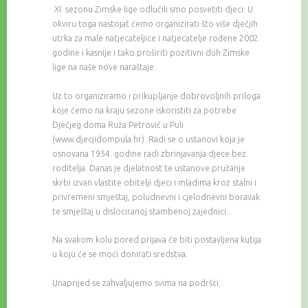
XI. sezonu Zimske lige odlučili smo posvetiti djeci. U
okviru toga nastojat ćemo organizirati što više dječjih
utrka za male natjecateljice i natjecatelje rođene 2002.
godine i kasnije i tako proširiti pozitivni duh Zimske
lige na naše nove naraštaje.
Uz to organiziramo i prikupljanje dobrovoljnih priloga
koje ćemo na kraju sezone iskoristiti za potrebe
Dječjeg doma Ruža Petrović u Puli
(www.djecjidompula.hr). Radi se o ustanovi koja je
osnovana 1954. godine radi zbrinjavanja djece bez
roditelja. Danas je djelatnost te ustanove pružanje
skrbi izvan vlastite obitelji djeci i mladima kroz stalni i
privremeni smještaj, poludnevni i cjelodnevni boravak
te smještaj u dislociranoj stambenoj zajednici..
Na svakom kolu pored prijava će biti postavljena kutija
u koju će se moći donirati sredstva.
Unaprijed se zahvaljujemo svima na podršci.