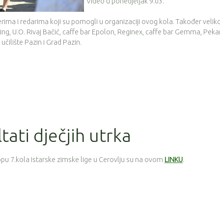
Video u ponedjeljak 9.03.
erima i redarima koji su pomogli u organizaciji ovog kola. Također velik
ng, U.O. Rivaj Bačić, caffe bar Epolon, Reginex, caffe bar Gemma, Peka
čilište Pazin i Grad Pazin.
ltati dječjih utrka
lopu 7.kola Istarske zimske lige u Cerovlju su na ovom
LINKU
.