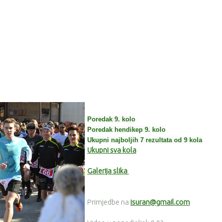
Poredak 9. kolo
Poredak hendikep 9. kolo
Ukupni najboljih 7 rezultata od 9 kola
Ukupni sva kola
Galerija slika
Primjedbe na
isuran@gmail.com