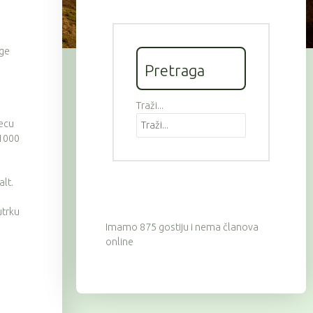
uge
Pretraga
Traži...
jecu
 1000
alt.
utrku
Imamo 875 gostiju i nema članova
online