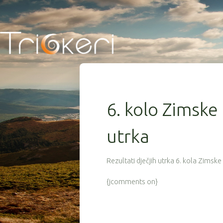
6. kolo Zimske 
utrka
Rezultati dječjih utrka 6. kola Zimsk
{jcomments on}