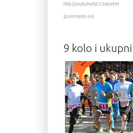
http://youtu.be/KjCC2akzehM
{jcomments on}
9 kolo i ukupni