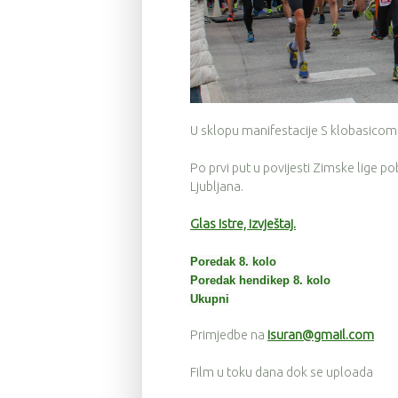
U sklopu manifestacije S klobasicom
Po prvi put u povijesti Zimske lige po
Ljubljana.
Glas Istre, izvještaj.
Poredak 8. kolo
Poredak hendikep 8. kolo
Ukupni
Primjedbe na
isuran@gmail.com
Film u toku dana dok se uploada