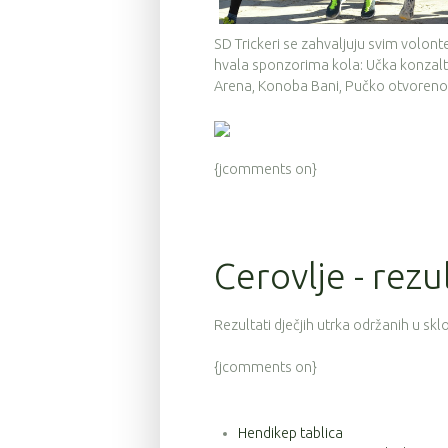
SD Trickeri se zahvaljuju svim volont
hvala sponzorima kola: Učka konzalti
Arena, Konoba Bani, Pučko otvoreno u
{jcomments on}
Cerovlje - rezu
Rezultati dječjih utrka održanih u sk
{jcomments on}
Hendikep tablica