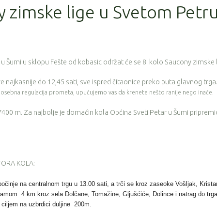
y zimske lige u Svetom Petr
u Šumi u sklopu Fešte od kobasic održat će se 8. kolo Saucony zimske l
jave najkasnije do 12,45 sati, sve ispred čitaonice preko puta glavnog trga
 posebna regulacija prometa, upućujemo vas da krenete nešto ranije nego inače.
 7400 m. Za najbolje je domaćin kola Općina Sveti Petar u Šumi pripremi
TORA KOLA:
očinje na centralnom trgu u 13.00 sati, a trči se kroz zaseoke Vošljak, Krista
adamom 4 km kroz sela Dolčane, Tomažine, Gljušćiće, Dolince i natrag do trga
 ciljem na uzbrdici duljine 200m.