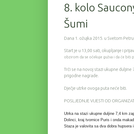
8. kolo Saucon
Šumi
Dana 1. ožujka 2015. u Svetom Petru 
Start je u 13,00 sati, okupljanje i pri
obzirom da se očekuje gužva i da će biti
Trči se na novoj stazi ukupne duljine
prigodne nagrade.
Dječje utrke ovoga puta neće biti.
POSLJEDNJE VIJESTI OD ORGANIZA
Utrka na stazi ukupne duljine 7,4 km zap
Dolinci, kraj tvornice Puris i onda mak
Staza je valovita sa dva dobra hupsera i