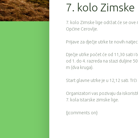
7. kolo Zimske l
7. kolo Zimske lige održat će se ove 
Općine Cerovlje.
Prijave za dječje utrke te novih natje
Dječje utrke počet će od 11,30 sati i 
od 1. do 4. razreda na stazi duljine 5
m (dva kruga).
Start glavne utrke je u 12,12 sati. Tr
Organizatori vas pozivaju da iskorist
7. kola Istarske zimske lige.
{jcomments on}