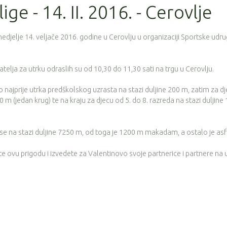
ige - 14. II. 2016. - Cerovlje
nedjelje 14. veljače 2016. godine u Cerovlju u organizaciji Sportske udr
catelja za utrku odraslih su od 10,30 do 11,30 sati na trgu u Cerovlju.
to najprije utrka predškolskog uzrasta na stazi duljine 200 m, zatim za d
00 m (jedan krug) te na kraju za djecu od 5. do 8. razreda na stazi duljine
či se na stazi duljine 7250 m, od toga je 1200 m makadam, a ostalo je asf
ite ovu prigodu i izvedete za Valentinovo svoje partnerice i partnere na 