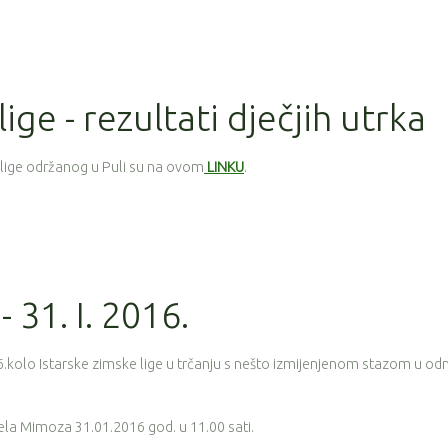
lige - rezultati dječjih utrka
e lige održanog u Puli su na ovom
LINKU
.
- 31. I. 2016.
6.kolo Istarske zimske lige u trčanju s nešto izmijenjenom stazom u o
la Mimoza 31.01.2016 god. u 11.00 sati.