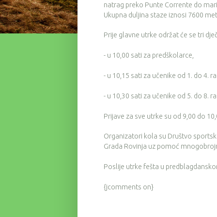
natrag preko Punte Corrente do mari
Ukupna duljina staze iznosi 7600 met
Prije glavne utrke održat će se tri dječ
- u 10,00 sati za predškolarce,
- u 10,15 sati za učenike od 1. do 4. r
- u 10,30 sati za učenike od 5. do 8. r
Prijave za sve utrke su od 9,00 do 10,
Organizatori kola su Društvo sportske
Grada Rovinja uz pomoć mnogobrojn
Poslije utrke fešta u predblagdansk
{jcomments on}