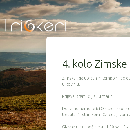
4. kolo Zimske l
Zimska liga ubrzanim tempom ide dalj
u Rovinju.
Prijave, start i cilj su u marini.
Do tamo nemojte ići Omladinskom uli
trebate ići Istarskom i Carducijevom
Glavna utrka počinje u 11,00 sati. St