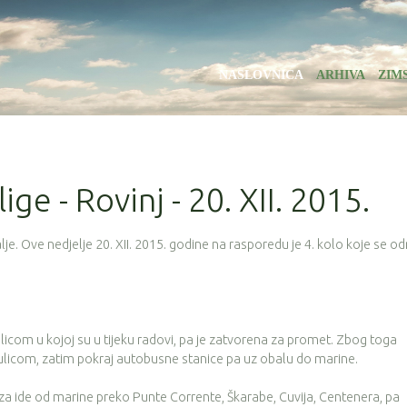
NASLOVNICA
ARHIVA
ZIM
ige - Rovinj - 20. XII. 2015.
e. Ove nedjelje 20. XII. 2015. godine na rasporedu je 4. kolo koje se o
com u kojoj su u tijeku radovi, pa je zatvorena za promet. Zbog toga
 ulicom, zatim pokraj autobusne stanice pa uz obalu do marine.
aza ide od marine preko Punte Corrente, Škarabe, Cuvija, Centenera, pa