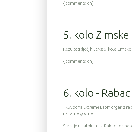
{jcomments on}
5. kolo Zimske 
Rezultati dječjih utrka 5. kola Zimsk
{jcomments on}
6. kolo - Rabac 
T.K.Albona Extreme Labin organizira 
na ranije godine.
Start je u autokampu Rabac kod hote