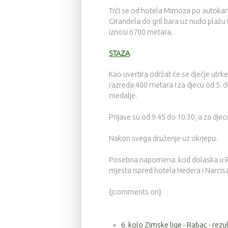
Trči se od hotela Mimoza po autokamp
Girandela do gril bara uz nudo plažu
iznosi 6700 metara.
STAZA
Kao uvertira održat će se dječje utrke
razreda 400 metara i za djecu od 5. d
medalje.
Prijave su od 9.45 do 10.30, a za djec
Nakon svega druženje uz okrjepu.
Posebna napomena: kod dolaska u Ra
mjesta ispred hotela Hedera i Narcisa
{jcomments on}
6. kolo Zimske lige - Rabac - rezul