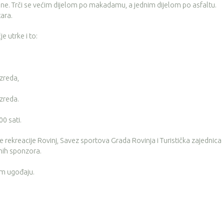
ne. Trči se većim dijelom po makadamu, a jednim dijelom po asfaltu.
ara.
je utrke i to:
azreda,
azreda.
00 sati.
 rekreacije Rovinj, Savez sportova Grada Rovinja i Turistička zajednica
ih sponzora.
om ugođaju.