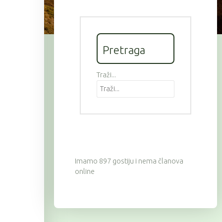
Pretraga
Traži...
Imamo 897 gostiju i nema članova
online