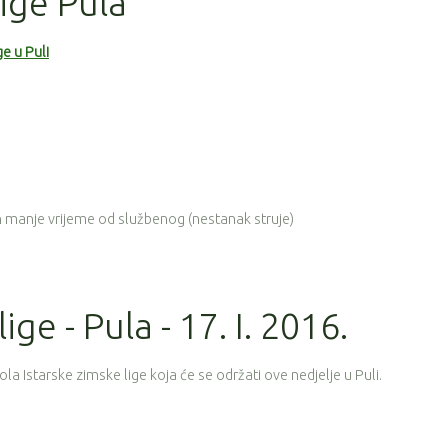
lige Pula
e u Puli
n manje vrijeme od službenog (nestanak struje)
ige - Pula - 17. I. 2016.
a Istarske zimske lige koja će se održati ove nedjelje u Puli.