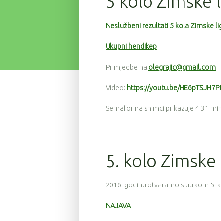
5 kolo Zimske 
Neslužbeni rezultati 5 kola Zimske lig
Ukupni hendikep
Primjedbe na
olegrajic@gmail.com
Video:
https://youtu.be/HE6pTSJH7PI
Semafor na snimci prikazuje 4:31 mi
5. kolo Zimske l
2016. godinu otvaramo s utrkom 5. kol
NAJAVA