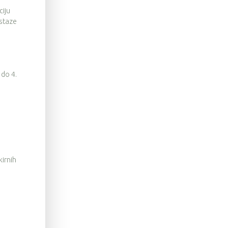
ciju
 staze
 do 4.
irnih