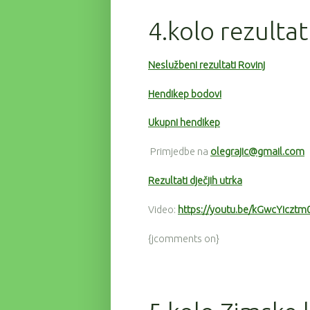
4.kolo rezultat
Neslužbeni rezultati Rovinj
Hendikep bodovi
Ukupni hendikep
Primjedbe na
olegrajic@gmail.com
Rezultati dječjih utrka
Video:
https://youtu.be/kGwcYicztm
{jcomments on}