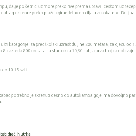
u, dalje po šetnici uz more preko rive prema upravi i cestom uz recep
 i natrag uz more preko plaže «girandela« do cilja u autokampu. Duljina
 u tri kategorije: za predškolski uzrast duljine 200 metara, za djecu od 1.
o 8. razreda 800 metara sa startom u 10,30 sati, a prva trojica dobivaju
u do 10.15 sati.
bac potrebno je skrenuti desno do autokampa gdje ima dovoljno park
.
tati dječjih utrka