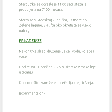
Start utrke za odrasle je 11.00 sati, staza je
produljena na 7100 metara.
Starta se s Gradskog kupališta, uz more do
Zelene lagune, Ski lifta oko okretišta za vlakić i
natrag.
PRIKAZ STAZE
Nakon trke slijedi druženje uz čaj, vodu, kolače i
voće.
Dođite svi u Poreč na 2. kolo Istarske zimske lige
u trčanju.
Dobrodošlicu vam žele porečki ljubitelji trčanja.
{jcomments on}