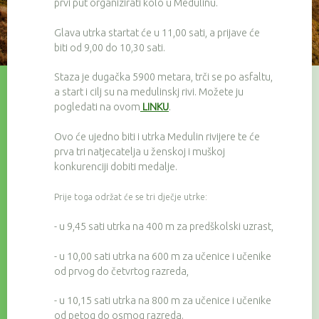
prvi put organizirati kolo u Medulinu.
Glava utrka startat će u 11,00 sati, a prijave će
biti od 9,00 do 10,30 sati.
Staza je dugačka 5900 metara, trči se po asfaltu,
a start i cilj su na medulinskj rivi. Možete ju
pogledati na ovom
LINKU
.
Ovo će ujedno biti i utrka Medulin rivijere te će
prva tri natjecatelja u ženskoj i muškoj
konkurenciji dobiti medalje.
Prije toga održat će se tri dječje utrke:
- u 9,45 sati utrka na 400 m za predškolski uzrast,
- u 10,00 sati utrka na 600 m za učenice i učenike
od prvog do četvrtog razreda,
- u 10,15 sati utrka na 800 m za učenice i učenike
od petog do osmog razreda.