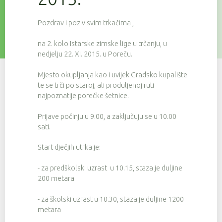
Pozdrav i poziv svim trkačima ,
na 2. kolo Istarske zimske lige u trčanju, u
nedjelju 22. XI. 2015. u Poreču.
Mjesto okupljanja kao i uvijek Gradsko kupalište
te se trči po staroj, ali produljenoj ruti
najpoznatije porečke šetnice.
Prijave počinju u 9.00, a zaključuju se u 10.00
sati.
Start dječjih utrka je:
- za predškolski uzrast u 10.15, staza je duljine
200 metara
- za školski uzrast u 10.30, staza je duljine 1200
metara