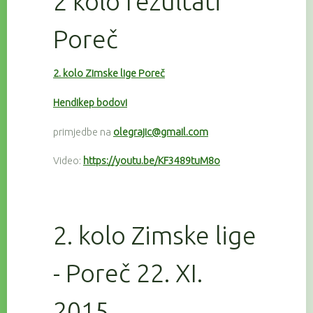
2 kolo rezultati
Poreč
2. kolo Zimske lige Poreč
Hendikep bodovi
primjedbe na
olegrajic@gmail.com
Video:
https://youtu.be/KF3489tuM8o
2. kolo Zimske lige
- Poreč 22. XI.
2015.