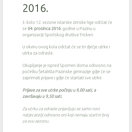
2016.
3. kolo 12. sezone Istarske zimske lige održat će
se
04. prosinca 2016.
godine u Pazinu u
organizaciji Sportskog društva Trickeri.
U okviru ovog kola održat će se tri dječje utrke i
utrka za odrasle.
Okupljanje je ispred Spomen doma odnosno na
početku Šetališta Pazinske gimnazije gdje će se
zaprimati prijave i gdje će startati sve utrke.
Prijave za sve utrke počinju u 9,00 sati, a
završavaju u 9,50 sati.
Za utrku za odrasle prijavljuju se samo novi
natjecatelji odnosno oni koji nemaju startni broj
za ovu sezonu.