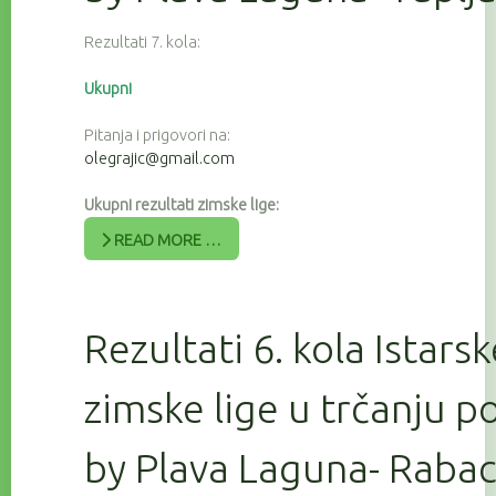
Rezultati 7. kola:
Ukupni
Pitanja i prigovori na:
olegrajic@gmail.com
Ukupni rezultati zimske lige:
READ MORE …
Rezultati 6. kola Istars
zimske lige u trčanju 
by Plava Laguna- Raba