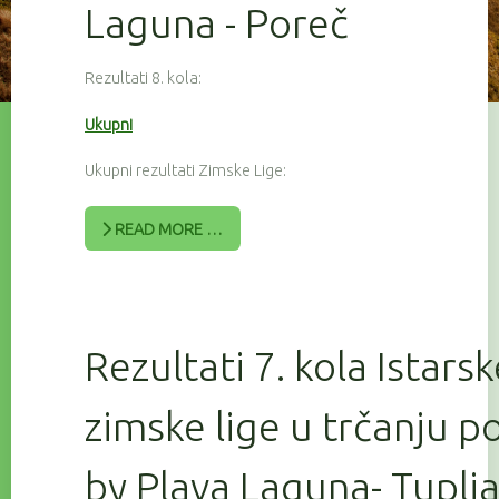
Laguna - Poreč
Rezultati 8. kola:
Ukupni
Ukupni rezultati Zimske Lige:
READ MORE …
Rezultati 7. kola Istars
zimske lige u trčanju 
by Plava Laguna- Tuplj