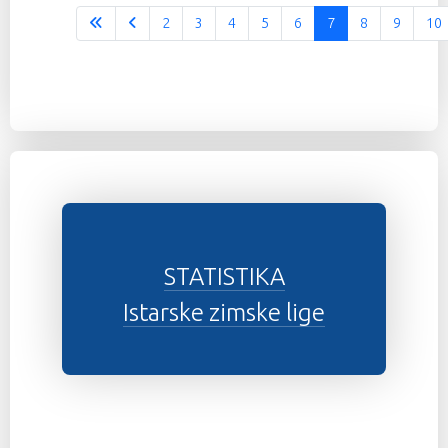
2
3
4
5
6
7
8
9
10
STATISTIKA
Istarske zimske lige