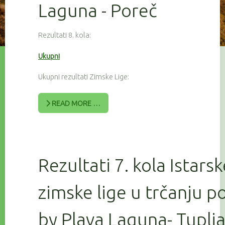
Laguna - Poreč
Rezultati 8. kola:
Ukupni
Ukupni rezultati Zimske Lige:
READ MORE …
Rezultati 7. kola Istars
zimske lige u trčanju 
by Plava Laguna- Tuplj