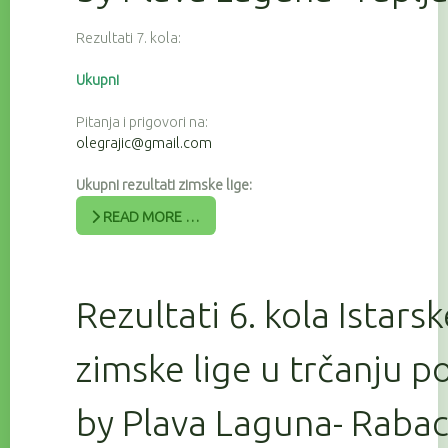
Rezultati 7. kola:
Ukupni
Pitanja i prigovori na:
olegrajic@gmail.com
Ukupni rezultati zimske lige:
READ MORE …
Rezultati 6. kola Istars
zimske lige u trčanju 
by Plava Laguna- Raba