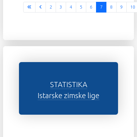
2
3
4
5
6
7
8
9
10
STATISTIKA
Istarske zimske lige