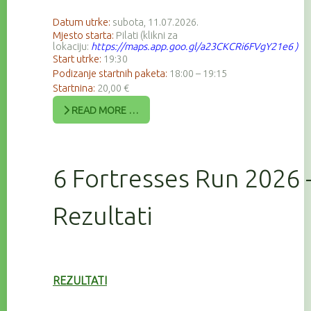
Datum utrke:
subota, 11.07.2026.
Mjesto starta:
Pilati (klikni za
lokaciju:
https://maps.app.goo.gl/a23CKCRi6FVgY21e6
)
Start utrke:
19:30
Podizanje startnih paketa:
18:00 – 19:15
Startnina:
20,00 €
READ MORE …
6 Fortresses Run 2026 
Rezultati
REZULTATI