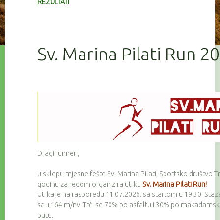
REZULTATI
Sv. Marina Pilati Run 2
Dragi runneri,
u sklopu mjesne fešte Sv. Marina Pilati, Sportsko društvo Tr
godinu za redom organizira utrku
Sv. Marina Pilati Run!
Utrka je na rasporedu 11.07.2026. sa startom u 19:30. Staz
sa +164 m/nv. Trči se 70% po asfaltu i 30% po makadam
putu.