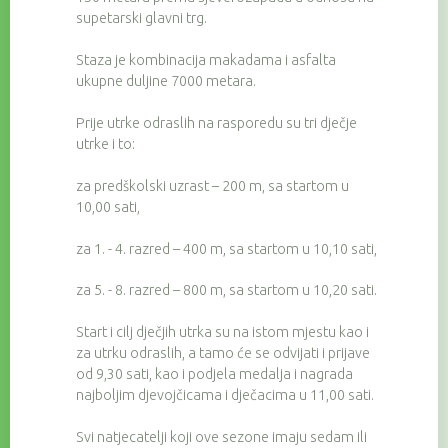
supetarski glavni trg.
Staza je kombinacija makadama i asfalta
ukupne duljine 7000 metara.
Prije utrke odraslih na rasporedu su tri dječje
utrke i to:
za predškolski uzrast – 200 m, sa startom u
10,00 sati,
za 1. - 4. razred – 400 m, sa startom u 10,10 sati,
za 5. - 8. razred – 800 m, sa startom u 10,20 sati.
Start i cilj dječjih utrka su na istom mjestu kao i
za utrku odraslih, a tamo će se odvijati i prijave
od 9,30 sati, kao i podjela medalja i nagrada
najboljim djevojčicama i dječacima u 11,00 sati.
Svi natjecatelji koji ove sezone imaju sedam ili