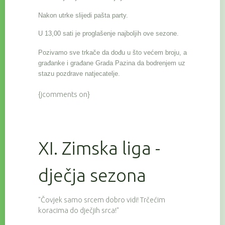
Nakon utrke slijedi pašta party.
U 13,00 sati je proglašenje najboljih ove sezone.
Pozivamo sve trkače da dođu u što većem broju, a
građanke i građane Grada Pazina da bodrenjem uz
stazu pozdrave natjecatelje.
{jcomments on}
XI. Zimska liga -
dječja sezona
"Čovjek samo srcem dobro vidi! Trčećim
koracima do dječjih srca!"