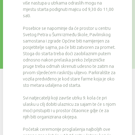
više nastupa u utrkama odraslih mogu na
mjestu starta podignuti majicu od 9,30 do 11,00
sati.
Posebice se napominje da će prostor u centru
Svetog Petra u Šumi između škole, Pavlinskog
samostana i zgrade Općine biti namijenjen za
posjetitelje sajma, pa će biti zatvoren za promet.
Stoga do starta treba doći zaobilaznim putem
odnosno nakon prelaska preko željezničke
pruge treba odmah skrenuti udesno te zatim na
prvom sljedećem raskrižju ulijevo. Parkiralište za
vozila predviđeno je kod stare farme koja je oko
sto metara udaljena od starta.
Svi natjecatelji koji završe utrku 9. kola će pri
ulasku u cilj dobiti ulaznicu za sajam te će s njom
moći pristupiti i u prostor čitaonice gdje će za
njih biti organizirana okrjepa.
Početak ceremonije proglašenja najboljih ove