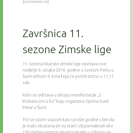
{jcomments on}
Završnica 11.
sezone Zimske lige
11. sezona Istarske zimske lige završava ove
nedjelje 6. ožujka 2016. godine u Svetom Petru u
Šumi utrkom 9. kola koja će početi točno u 11,11
sati.
Kolo se održava u sklopu manifestacije „S
klobasicom u EU“ koju organizira Općina Sveti
Petar u Šumi.
Trči se istom stazom kao i prošle godine s tim da
je malo skraćena jer su start i cilj pomaknuti oko
150 metara prema sjeverozapadu u odnosu na