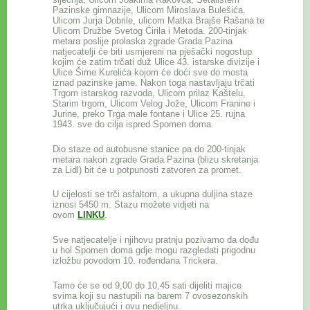
Pazinske gimnazije, Ulicom Miroslava Bulešića,
Ulicom Jurja Dobrile, ulicom Matka Brajše Rašana te
Ulicom Družbe Svetog Ćirila i Metoda. 200-tinjak
metara poslije prolaska zgrade Grada Pazina
natjecatelji će biti usmjereni na pješački nogostup
kojim će zatim trčati duž Ulice 43. istarske divizije i
Ulice Šime Kurelića kojom će doći sve do mosta
iznad pazinske jame. Nakon toga nastavljaju trčati
Trgom istarskog razvoda, Ulicom prilaz Kaštelu,
Starim trgom, Ulicom Velog Jože, Ulicom Franine i
Jurine, preko Trga male fontane i Ulice 25. rujna
1943. sve do cilja ispred Spomen doma.
Dio staze od autobusne stanice pa do 200-tinjak
metara nakon zgrade Grada Pazina (blizu skretanja
za Lidl) bit će u potpunosti zatvoren za promet.
U cijelosti se trči asfaltom, a ukupna duljina staze
iznosi 5450 m. Stazu možete vidjeti na
ovom
LINKU
.
Sve natjecatelje i njihovu pratnju pozivamo da dođu
u hol Spomen doma gdje mogu razgledati prigodnu
izložbu povodom 10. rođendana Trickera.
Tamo će se od 9,00 do 10,45 sati dijeliti majice
svima koji su nastupili na barem 7 ovosezonskih
utrka uključujući i ovu nedjeljnu.