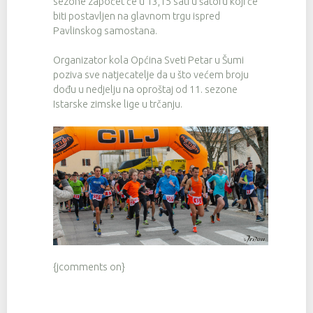
sezone započet će u 13,15 sati u šatoru koji će
biti postavljen na glavnom trgu ispred
Pavlinskog samostana.
Organizator kola Općina Sveti Petar u Šumi
poziva sve natjecatelje da u što većem broju
dođu u nedjelju na oproštaj od 11. sezone
Istarske zimske lige u trčanju.
{jcomments on}