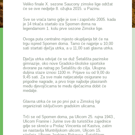
Veliko finale X. sezone Saucony zimske lige održat
će se ove nedjelje 8. ožujka 2015. u Pazinu.
Sve se vraća tamo gdje je sve i započelo 2005. kada
je 14 trkača startalo iza Spomen doma na
legendarnom 1. kolu prve sezone Zimske lige.
Ovoga puta centralno mjesto okupljanja bit će na
trgu ispred Spomen doma. Tamo će najprije u 10,00
sati startati dječja utrka, a u 11,00 sati glavna utrka.
Dječja utrka odvijat će se duž Šetališta pazinske
gimnazije, oko nove Gradsko-školske sportske
dvorane pa natrag po Šetalištu do cilja. Ukupna
duljina staze iznosi 1100 m. Prijave su od 9,00 do
9,45 sati. Za sve male natjecatelje osigurane su
prigodne nagrade, a prvo troje najbolje plasiranih
među djevojčicama te među dječacima dobit će
medalje.
Glavna utrka će se po prvi put u Zimskoj ligi
organizirati isključivom gradskim ulicama.
Trči se od Spomen doma, pa Ulicom 25. rujna 1943.,
Ulicom Franine i Jurine sve do turističke zajednice
gdje se skreće u Prolaz Vincenta od Kastva, zatim
se nastavlja Muntriljskom ulicom, Ulicom 15.
siječnja, Ulicom Joakima Rakovca, Šetalištem