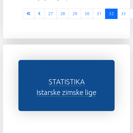
27
28
29
30
31
32
33
Stranica 32 od 37
STATISTIKA
Istarske zimske lige