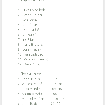
Predškolski uzrast:
1. Lukas Močibob
2. Arsen Flergar
3. Jan Ladavac
4. Vito Ćosić
5. Dino Turčić
6. Vid Babić
7. Iris Bijuk
8. Karlo Bratulić
9. Loren Habek
10. Ivan Ladavac
11. Paolo Krizmanić
12. David Sulić
Školski uzrast:
1. Edgar Braus 05 : 32
2. Vincent Marić 05 : 38
3. Luka Mandić 05 : 46
4. Antonio Matić 06 : 13
5. Manuel Močnik 06 : 17
6. Juraj Topić 06 : 20